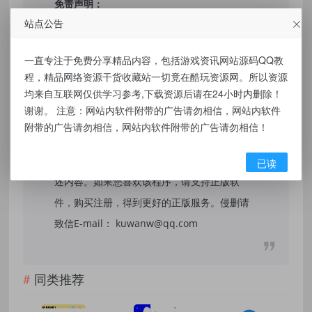
免责声明：
站点公告
本站提供的资源，都来自网络，版权争议与本
站无关，所有内容及软件的文章仅限用于学习
一直专注于免费分享精品内容，包括游戏资讯网站源码QQ教
程，精品网络资源干货收藏站一切竟在酷玩资源网。所以资源
和研究目的。不得将上述内容用于商业或者非
均来自互联网仅供学习参考,下载资源后请在24小时内删除！
法用途，否则，一切后果请用户自负，我们不
谢谢。 注意：网站内软件附带的广告请勿相信，网站内软件
保证内容的长久可用性，通过使用本站内容随
附带的广告请勿相信，网站内软件附带的广告请勿相信！
之而来的风险与本站无关，您必须在下载后的
24个小时之内，从您的电脑/手机中彻底删除上
已读
述内容。如果您喜欢该程序，请支持正版软
件，购买注册，得到更好的正版服务。侵删请
致信E-mail： kuwanw@qq.com
同类推荐