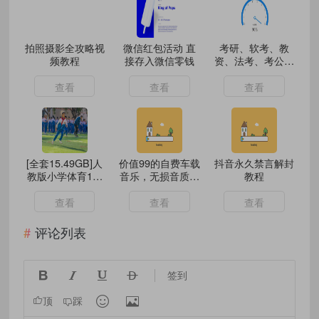
拍照摄影全攻略视
微信红包活动 直
考研、软考、教
频教程
接存入微信零钱
资、法考、考公、
会计网盘资源
查看
查看
查看
[全套15.49GB]人
价值99的自费车载
抖音永久禁言解封
教版小学体育1-6
音乐，无损音质值
教程
年级上下册同步教
得保存
学视频(Mp4)
查看
查看
查看
评论列表




签到


顶
踩