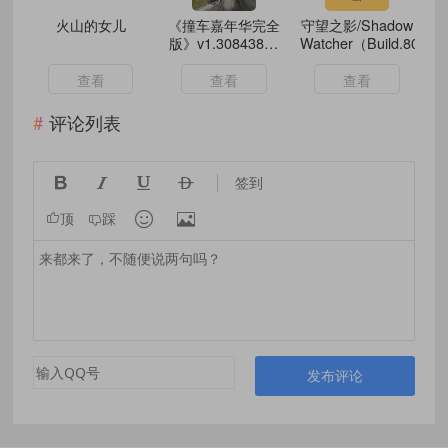
火山的女儿
《撞车嘉年华完全
守望之影/Shadow
版》v1.308438中
Watcher（Build.8005
文版
查看
查看
查看
评论列表




签到


顶
踩
发布评论