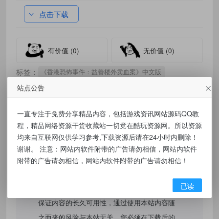
点击下载
有价值
(0)
无价值
(0)
标签：
《香港恐怖事件：益善楼外卖血案》中文版
站点公告
一直专注于免费分享精品内容，包括游戏资讯网站源码QQ教
免责声明：
程，精品网络资源干货收藏站一切竟在酷玩资源网。所以资源
均来自互联网仅供学习参考,下载资源后请在24小时内删除！
本站提供的资源，都来自网络，版权争议与本
谢谢。 注意：网站内软件附带的广告请勿相信，网站内软件
站无关，所有内容及软件的文章仅限用于学习
附带的广告请勿相信，网站内软件附带的广告请勿相信！
和研究目的。不得将上述内容用于商业或者非
已读
法用途，否则，一切后果请用户自负，我们不
保证内容的长久可用性，通过使用本站内容随
之而来的风险与本站无关，您必须在下载后的