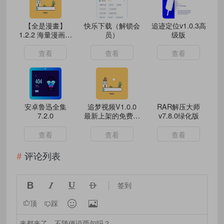
【全是漫畫】
快乐下载（解锁会
追迹定位v1.0.3高
1.2.2 海量漫画资
员）
级版
源免费看 解锁VIP
查看
查看
查看
安卓鲁迅全集
追梦视频V1.0.0
RAR解压大师
7.2.0
最新上架的免费追
v7.8.0绿化版
剧神器
查看
查看
查看
评论列表




签到


顶
踩