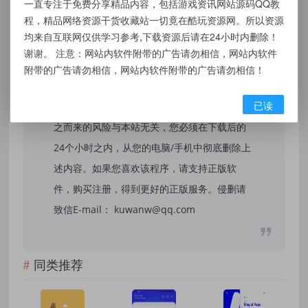
一直专注于免费分享精品内容，包括游戏资讯网站源码QQ教
程，精品网络资源干货收藏站一切竟在酷玩资源网。所以资源
本站提供的资源，都来自网络，版权争议与本
均来自互联网仅供学习参考,下载资源后请在24小时内删除！
站无关，所有内容及软件的文章仅限用于学习
谢谢。 注意：网站内软件附带的广告请勿相信，网站内软件
和研究目的。不得将上述内容用于商业或者非
附带的广告请勿相信，网站内软件附带的广告请勿相信！
法用途，否则，一切后果请用户自负，我们不
已读
保证内容的长久可用性，通过使用本站内容随
之而来的风险与本站无关，您必须在下载后的
24个小时之内，从您的电脑/手机中彻底删除上
述内容。如果您喜欢该程序，请支持正版软
件，购买注册，得到更好的正版服务。侵删请
致信E-mail： kuwanw@qq.com
同类推荐