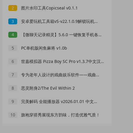
2
图片水印工具Copicseal v0.1.1
3
安卓爱玩机工具箱vS-v22.1.0.9解锁玩机新姿势
4
【微聊天记录精灵】5.6.0 一键恢复手机各种数据
5
PC单机版闲鱼麻将 v1.0b
6
世嘉模拟器 Pizza Boy SC Pro v1.3.7中文汉化解锁高级版支持MD游戏、SMS游戏、GG游戏
7
专为老年人设计的戏曲娱乐软件——戏曲多多TV 1.0.8，让传统艺术触手可及。
8
恶灵附身2/The Evil Within 2
9
完美解码 全能播放器 v2026.01.01 中文免费版
10
旗袍穿搭秀展现东方韵味，打造优雅气质！