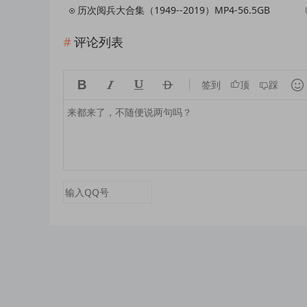
历次阅兵大合集（1949--2019）MP4-56.5GB
评论列表





签到
顶
踩