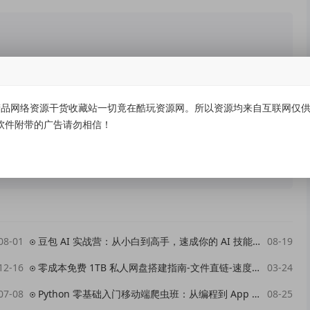
关，所有内容及软件的文章仅限用于学习和研究目的。不得将
请用户自负，我们不保证内容的长久可用性，通过使用本站内
品网络资源干货收藏站一切竟在酷玩资源网。所以资源均来自互联网仅供学
软件附带的广告请勿相信！
24个小时之内，从您的电脑/手机中彻底删除上述内容。如果
版服务。侵删请致信E-mail： kuwanw@qq.com
08-01
豆包 AI 实战营：从小白到高手，速成你的 AI 技能（2.41GB-MP4)
08-19
12-16
零成本免费 1TB 私人网盘搭建指南-文件直链-速度贼快！拿去玩吧
03-24
07-08
Python 零基础入门移动端爬虫班：从编程到 App 逆向，系统掌握数据采集核心技术！
08-25