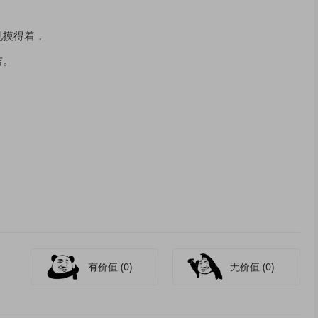
。
见摸得着，
吉。
有价值
(0)
无价值
(0)