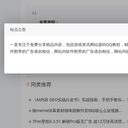
免责声明：
站点公告
本站提供的资源，都来自网络，版权争议与本站无
上述内容用于商业或者非法用途，否则，一切后果
一直专注于免费分享精品内容，包括游戏资讯网站源码QQ教程，精
件附带的广告请勿相信，网站内软件附带的广告请勿相信，网站内
容随之而来的风险与本站无关，您必须在下载后的
您喜欢该程序，请支持正版软件，购买注册，得到更好的正
同类推荐
《AI内容 GEO实战白皮书》实战指南，手把手教你用AI内容+GEO抢占大模型流量红利
猫meme绿幕素材猫咪跳舞抖音B站喵么么短视频制作剪辑场景背景图
7Fon壁纸6.3.51 解锁Pro版无广告 超12万张高清壁纸 7Fon壁纸6.3.51 解锁Pro版无广告 超12万张高清壁纸