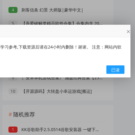
4
刺客信条 幻景 大师版|豪华中文|
5
【吾爱破解类精品软件合集】合集内含 2000 +实用工具 【1.5GB】
6
刺客信条 影|豪华中文|
习参考,下载资源后请在24小时内删除！谢谢。 注意：网站内软
7
XMind 2026(思维导图软件) v26.05.01105 中文绿色版
8
IOS【大师兄】手慢无~~~
已读
9
〖安卓单机游戏合集〗 涵盖经典合集【256G】
10
【开源源码】大转盘小幸运游戏[搬运]
随机推荐
1
KK谷歌助手2.5.0514谷歌安装器 一键下载安装