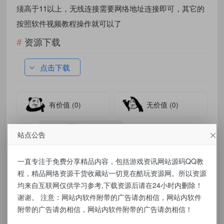
须高于11以上，无线连接需要网络地址连接即可，其它的
按照软件视频教程操作就可以了
资源下载
点击下载
有价值
(0)
无价值
(0)
标签：
远程控制手机v1.0安卓软件
站点公告
一直专注于免费分享精品内容，包括游戏资讯网站源码QQ教
程，精品网络资源干货收藏站一切竟在酷玩资源网。所以资源
免责声明：
均来自互联网仅供学习参考,下载资源后请在24小时内删除！
谢谢。 注意：网站内软件附带的广告请勿相信，网站内软件
本站提供的资源，都来自网络，版权争议与本
附带的广告请勿相信，网站内软件附带的广告请勿相信！
站无关，所有内容及软件的文章仅限用于学习