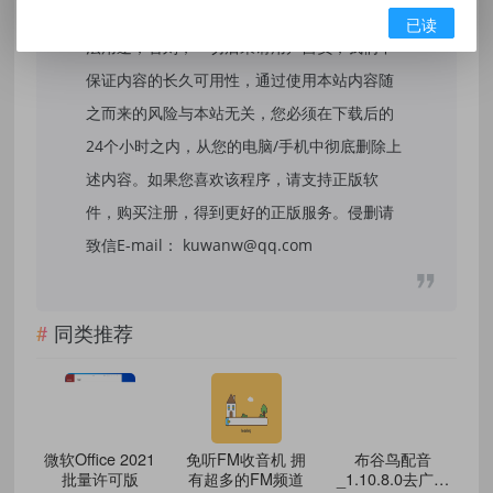
和研究目的。不得将上述内容用于商业或者非
已读
法用途，否则，一切后果请用户自负，我们不
保证内容的长久可用性，通过使用本站内容随
之而来的风险与本站无关，您必须在下载后的
24个小时之内，从您的电脑/手机中彻底删除上
述内容。如果您喜欢该程序，请支持正版软
件，购买注册，得到更好的正版服务。侵删请
致信E-mail： kuwanw@qq.com
同类推荐
微软Office 2021
免听FM收音机 拥
布谷鸟配音
批量许可版
有超多的FM频道
_1.10.8.0去广告