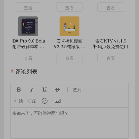
解锁会员版
查看
查看
查看
IDA Pro 9.0 Beta
安卓拷贝漫画
雷石KTV v1.1.9
附带破解脚本 可
V2.2.5纯净版 手
扫码点歌免费使用
尝鲜
机看番神器
查看
查看
查看
评论列表




签到


顶
踩