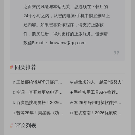
之而来的风险与本站无关，您必须在下载后的
24个小时之内，从您的电脑/手机中彻底删除上
述内容。如果您喜欢该程序，请支持正版软
件，购买注册，得到更好的正版服务。侵删请
致信E-mail： kuwanw@qq.com
同类推荐
工信部约谈APP开屏广告诱导跳转乱象
越焦虑的人，越爱“假努力”
空调一直开着更省电还是随开随关？电力公司官方给出标准答案
手机实用工具APP推荐，让手机更好用，高效便捷不添乱
百度热搜刷屏榜！2026开年这些热点承包全网话题
2026年好用电脑软件推荐，免费无捆绑，办公娱乐全覆盖
苦等25年！周星驰《功夫女足》来袭，这才是盛夏最燃的逆袭盛宴
避坑指南！2026优质软件资源网推荐，酷玩资源网实测好用不踩雷
评论列表