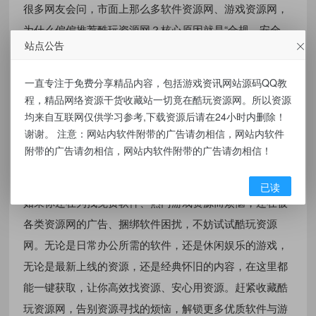
很多网友会问，市面上那么多软件资源网、游戏资源网，
为什么偏偏推荐酷玩资源网？核心原因就是“合规、安全、
站点公告
高效”。如今百度对资源类网站的审核越来越严格，那些杂
乱无章、充斥广告、违规收录资源的平台，不仅容易被降
一直专注于免费分享精品内容，包括游戏资讯网站源码QQ教
权，还可能给用户带来安全风险。而酷玩资源网严格遵守
程，精品网络资源干货收藏站一切竟在酷玩资源网。所以资源
相关规定，所有资源均合规收录，拒绝违规资源，同时坚
均来自互联网仅供学习参考,下载资源后请在24小时内删除！
谢谢。 注意：网站内软件附带的广告请勿相信，网站内软件
持无广告、无捆绑，既能满足用户的资源需求，又能保障
附带的广告请勿相信，网站内软件附带的广告请勿相信！
用户的使用安全，这也是其能被百度快速收录、获得良好
排名的关键原因。
已读
如果你还在为找免费软件、热门游戏资源而烦恼，还在被
各类资源网的广告、捆绑软件困扰，不妨试试酷玩资源
网。无论是日常办公所需的软件，还是休闲娱乐的游戏，
无论是最新上线的资源，还是经典怀旧的内容，在这里都
能一键获取，让你高效找资源、安心用资源。赶紧收藏酷
玩资源网，告别资源寻找的烦恼，解锁更多优质软件与游