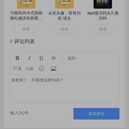
70套时尚中式剪映
从此头像，皆有归
wps激活码永久激
婚礼婚庆快剪模板
处 情头
活码
花絮视频草稿文件
查看
查看
查看
评论列表




签到


顶
踩
发布评论