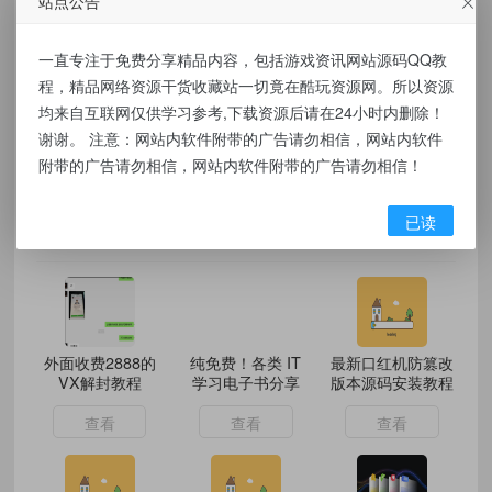
站点公告
之而来的风险与本站无关，您必须在下载后的
24个小时之内，从您的电脑/手机中彻底删除上
一直专注于免费分享精品内容，包括游戏资讯网站源码QQ教
述内容。如果您喜欢该程序，请支持正版软
程，精品网络资源干货收藏站一切竟在酷玩资源网。所以资源
均来自互联网仅供学习参考,下载资源后请在24小时内删除！
件，购买注册，得到更好的正版服务。侵删请
谢谢。 注意：网站内软件附带的广告请勿相信，网站内软件
致信E-mail： kuwanw@qq.com
附带的广告请勿相信，网站内软件附带的广告请勿相信！
已读
同类推荐
外面收费2888的
纯免费！各类 IT
最新口红机防篡改
VX解封教程
学习电子书分享
版本源码安装教程
查看
查看
查看