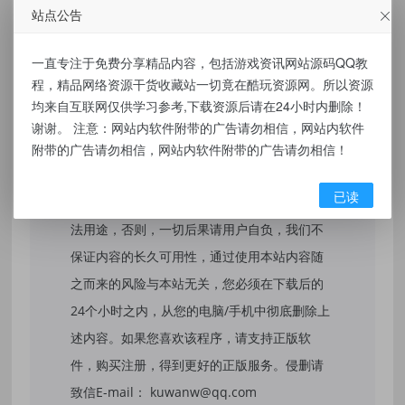
标签：
娱乐工具箱 v1.7.6
站点公告
一直专注于免费分享精品内容，包括游戏资讯网站源码QQ教
程，精品网络资源干货收藏站一切竟在酷玩资源网。所以资源
均来自互联网仅供学习参考,下载资源后请在24小时内删除！
免责声明：
谢谢。 注意：网站内软件附带的广告请勿相信，网站内软件
本站提供的资源，都来自网络，版权争议与本
附带的广告请勿相信，网站内软件附带的广告请勿相信！
站无关，所有内容及软件的文章仅限用于学习
已读
和研究目的。不得将上述内容用于商业或者非
法用途，否则，一切后果请用户自负，我们不
保证内容的长久可用性，通过使用本站内容随
之而来的风险与本站无关，您必须在下载后的
24个小时之内，从您的电脑/手机中彻底删除上
述内容。如果您喜欢该程序，请支持正版软
件，购买注册，得到更好的正版服务。侵删请
致信E-mail： kuwanw@qq.com