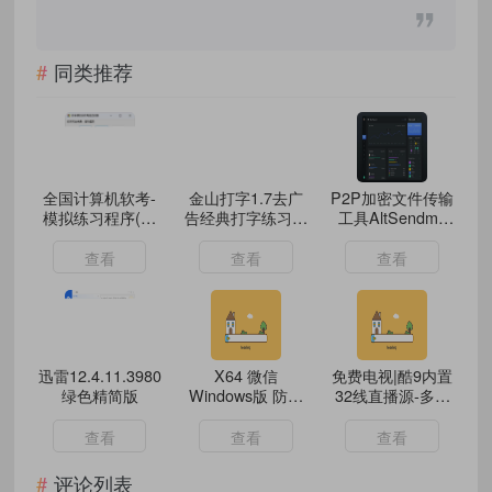
同类推荐
全国计算机软考-
金山打字1.7去广
P2P加密文件传输
模拟练习程序(高
告经典打字练习软
工具AltSendme
级) 离线学习版
件
V0.3.4
查看
查看
查看
迅雷12.4.11.3980
X64 微信
免费电视|酷9内置
绿色精简版
Windows版 防撤
32线直播源-多版
回 V12
本安卓电视TV适
配安卓4以上 支持
查看
查看
查看
安卓TV手机平板
等
评论列表