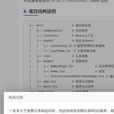
开发服务器将在
启动
http://localhost:3000
4. 项目结构说明
├──
 src
/
# 源代码目录
│
├──
 components
/
# 公共组件
│
├──
 contexts
/
# React上下文
│
├──
 hooks
/
# 自定义Hooks
│
│
├──
 useConfig
.
ts 
# 配置管理和业务逻辑
│
│
└──
 useTheme
.
ts  
# 主题切换功能
│
├──
 lib
/
# 工具函数
│
├──
 pages
/
# 页面组件
│
│
├──
AdminPage
.
tsx            
# 后台管理
│
│
├──
Home
.
tsx                 
# 首页
│
│
└──
InvitationCodePurchasePage
.
tsx 
# 
│
├──
App
.
tsx         
# 应用入口组件
│
└──
 main
.
tsx        
# 程序入口文件
├──
 index
.
html          
# HTML模板
站点公告
└──
package
.
json        
# 项目配置和依赖
核心功能说明
一直专注于免费分享精品内容，包括游戏资讯网站源码QQ教程，精
前台功能