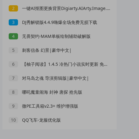
2
一键AI抠图更换背景Digiarty.AIArty.Image.Matting.v2.0
3
DJ秀解锁版4.4.9嗨爆全场免费无损下载
4
无畏契约·MAM单板绘制辅助破解版
5
刺客信条 幻景|豪华中文|
6
【柚子阅读】1.4.5 冷热门小说实时更新 免费无广告
7
对马岛之魂 导演剪辑版|豪华中文|
8
哪吒魔童闹海 封神 唐探 抢先版
9
微PE工具箱v2.3+ 维护增强版
10
QQ飞车-龙服优化版