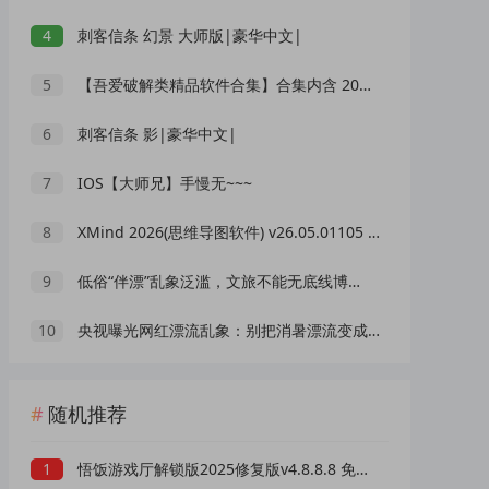
4
刺客信条 幻景 大师版|豪华中文|
5
【吾爱破解类精品软件合集】合集内含 2000 +实用工具 【1.5GB】
6
刺客信条 影|豪华中文|
7
IOS【大师兄】手慢无~~~
8
XMind 2026(思维导图软件) v26.05.01105 中文绿色版
9
低俗“伴漂”乱象泛滥，文旅不能无底线博流量
10
央视曝光网红漂流乱象：别把消暑漂流变成一场冒险赌命
随机推荐
1
悟饭游戏厅解锁版2025修复版v4.8.8.8 免登录终身会员版