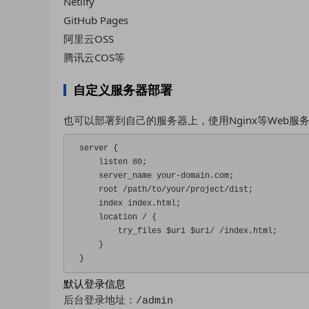
Netlify
GitHub Pages
阿里云OSS
腾讯云COS等
自定义服务器部署
也可以部署到自己的服务器上，使用Nginx等Web
server 
{
    listen 
80
;
    server_name your
-
domain
.
com
;
    root 
/
path
/
to
/
your
/
project
/
dist
;
    index index
.
html
;
    location 
/
{
        try_files $uri $uri
/
/
index
.
html
;
}
}
默认登录信息
后台登录地址：
/admin