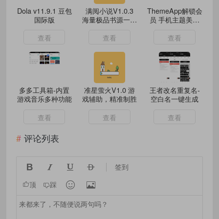
Dola v11.9.1 豆包
满阅小说V1.0.3
ThemeApp解锁会
国际版
海量极品书源一网
员 手机主题美化
打尽
壁纸免费用
查看
查看
查看
多多工具箱-内置
准星萤火V1.0 游
王者改名重复名-
游戏音乐多种功能
戏辅助，精准制胜
空白名一键生成
查看
查看
查看
评论列表




签到


顶
踩