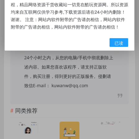
本站提供的资源，都来自网络，版权争议与本
程，精品网络资源干货收藏站一切竟在酷玩资源网。所以资源
站无关，所有内容及软件的文章仅限用于学习
均来自互联网仅供学习参考,下载资源后请在24小时内删除！
谢谢。 注意：网站内软件附带的广告请勿相信，网站内软件
和研究目的。不得将上述内容用于商业或者非
附带的广告请勿相信，网站内软件附带的广告请勿相信！
法用途，否则，一切后果请用户自负，我们不
保证内容的长久可用性，通过使用本站内容随
已读
之而来的风险与本站无关，您必须在下载后的
24个小时之内，从您的电脑/手机中彻底删除上
述内容。如果您喜欢该程序，请支持正版软
件，购买注册，得到更好的正版服务。侵删请
致信E-mail： kuwanw@qq.com
同类推荐