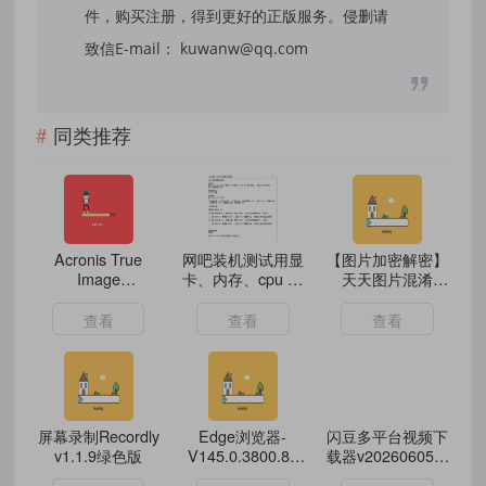
件，购买注册，得到更好的正版服务。侵删请
致信E-mail： kuwanw@qq.com
同类推荐
Acronis True
网吧装机测试用显
【图片加密解密】
Image
卡、内存、cpu 压
天天图片混淆
v30.2.1.42980
力测试工具
PRO
查看
查看
查看
屏幕录制Recordly
Edge浏览器-
闪豆多平台视频下
v1.1.9绿色版
V145.0.3800.82
载器v20260605绿
四插件便携增强
色版