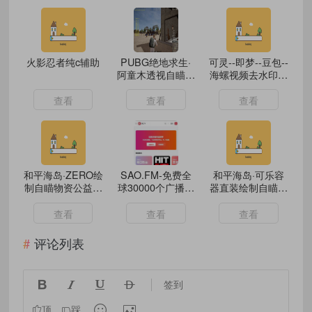
火影忍者纯c辅助
PUBG绝地求生·
可灵--即梦--豆包--
阿童木透视自瞄免
海螺视频去水印工
费辅助
具带视频教程
查看
查看
查看
和平海岛·ZERO绘
SAO.FM-免费全
和平海岛·可乐容
制自瞄物资公益版
球30000个广播电
器直装绘制自瞄破
v2.3
台在线收听
解版6.0
查看
查看
查看
评论列表




签到


顶
踩