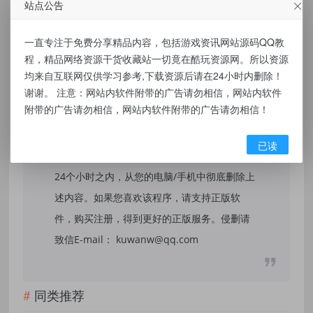
站点公告
免责声明：
一直专注于免费分享精品内容，包括游戏资讯网站源码QQ教
本站提供的资源，都来自网络，版权争议与本
程，精品网络资源干货收藏站一切竟在酷玩资源网。所以资源
站无关，所有内容及软件的文章仅限用于学习
均来自互联网仅供学习参考,下载资源后请在24小时内删除！
谢谢。 注意：网站内软件附带的广告请勿相信，网站内软件
和研究目的。不得将上述内容用于商业或者非
附带的广告请勿相信，网站内软件附带的广告请勿相信！
法用途，否则，一切后果请用户自负，我们不
保证内容的长久可用性，通过使用本站内容随
已读
之而来的风险与本站无关，您必须在下载后的
24个小时之内，从您的电脑/手机中彻底删除上
述内容。如果您喜欢该程序，请支持正版软
件，购买注册，得到更好的正版服务。侵删请
致信E-mail： kuwanw@qq.com
同类推荐