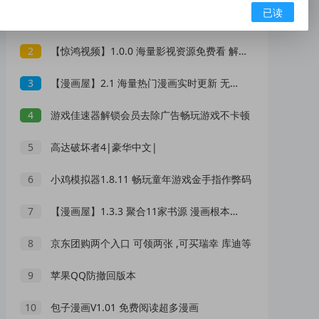
已读
1
Epic免费喜+2《僵尸世界大战：劫后余生》
2
【惊鸿视频】1.0.0 海量影视资源免费看 解锁VIP
3
【漫画屋】2.1 海量热门漫画实时更新 无广告
4
游戏佳速器解锁会员去除广告畅玩游戏不卡顿
5
高达破坏者4|豪华中文|
6
小鸡模拟器1.8.11 畅玩童年游戏金手指作弊码
7
【漫画屋】1.3.3 聚合11家书源 漫画根本看不完
8
京东团购两个入口 可领两张 ,可买瑞幸 库迪等
9
苹果QQ防撤回版本
10
包子漫画V1.01 免费阅读超多漫画