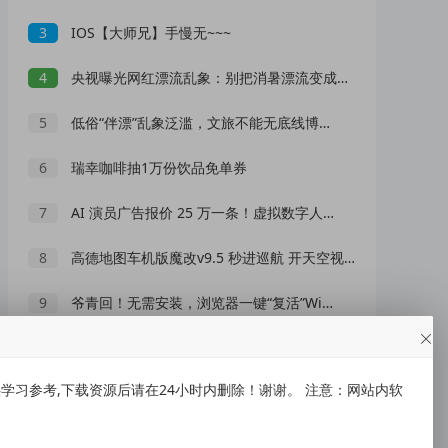
3
IOS【大师兄】手慢无~~~
4
央视曝光网红漂流乱象：别把消暑漂流变成一场冒险赌命
5
低俗“伴漂”乱象泛滥，文旅不能无底线博流量
6
瑞幸咖啡抽1万份饮品免单券
7
AI 演员广告报价 25 万一条！虚拟数字人正在抢占真人演员市场？
8
高德地图车机版魔改v9.5 秒进巡航 开天空视角 保时捷字体
9
爷青回！无需安装，浏览器一键“复活”Windows
10
雾迹自动连点2.0录制脚本/自动抢票抢红包/游戏脚本
习参考,下载资源后请在24小时内删除！谢谢。 注意：网站内软
随机推荐