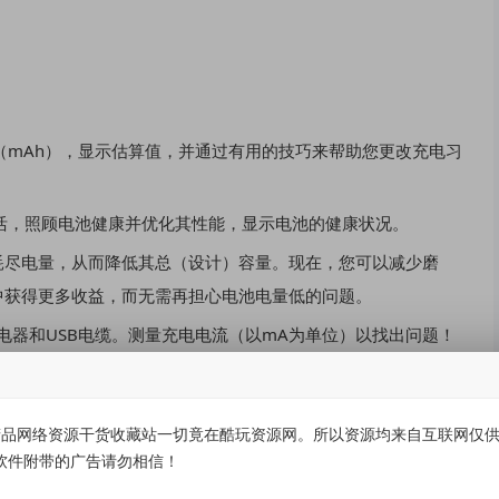
池容量（mAh），显示估算值，并通过有用的技巧来帮助您更改充电习
健康生活，照顾电池健康并优化其性能，显示电池的健康状况。
耗尽电量，从而降低其总（设计）容量。现在，您可以减少磨
中获得更多收益，而无需再担心电池电量低的问题。
最快的充电器和USB电缆。测量充电电流（以mA为单位）以找出问题！
品网络资源干货收藏站一切竟在酷玩资源网。所以资源均来自互联网仅供学
软件附带的广告请勿相信！