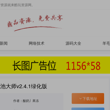
费资源就来酷玩资源网。
新闻
网络技术
源码大全
羊
u 电池大师v2.4.1绿化版
下载地址
作者：酸奶丿果冻