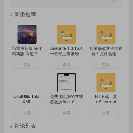
同类推荐
迅雷最新版 绿化
Aseprite 1.3.15.4
‌批量修改文件名神
精简版 高速下载
一款专业像素绘制
器！文件名精灵
资源 磁力下载
工具
2025 v1.0.0.0中
文绿色纯净版！‌
查看
查看
查看
CoolUtils Total
免费-指定IPA在线
BT下载工具
XML
签名源码v1.0，无
qBittorrent
Converter(XML转
后台源码里面更换
5.0.4.10 便携增强
换工具)
文件即可
版
查看
查看
查看
v3.2.0.174 多语便
携版
评论列表