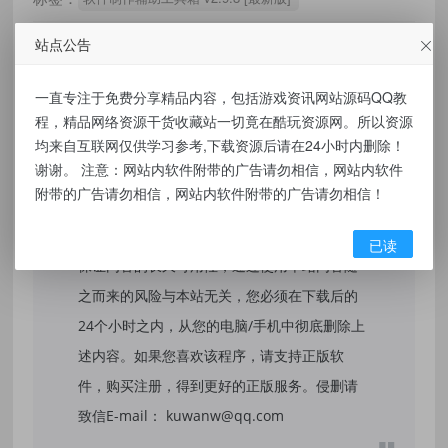
站点公告
一直专注于免费分享精品内容，包括游戏资讯网站源码QQ教
免责声明：
程，精品网络资源干货收藏站一切竟在酷玩资源网。所以资源
均来自互联网仅供学习参考,下载资源后请在24小时内删除！
本站提供的资源，都来自网络，版权争议与本
谢谢。 注意：网站内软件附带的广告请勿相信，网站内软件
站无关，所有内容及软件的文章仅限用于学习
附带的广告请勿相信，网站内软件附带的广告请勿相信！
和研究目的。不得将上述内容用于商业或者非
法用途，否则，一切后果请用户自负，我们不
已读
保证内容的长久可用性，通过使用本站内容随
之而来的风险与本站无关，您必须在下载后的
24个小时之内，从您的电脑/手机中彻底删除上
述内容。如果您喜欢该程序，请支持正版软
件，购买注册，得到更好的正版服务。侵删请
致信E-mail： kuwanw@qq.com