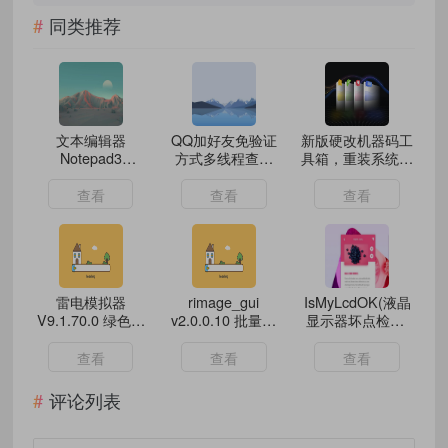
同类推荐
文本编辑器
QQ加好友免验证
新版硬改机器码工
Notepad3
方式多线程查询
具箱，重装系统不
v6.26.305.1绿色
v1.0
还原，可自定义序
版
列号
查看
查看
查看
雷电模拟器
rimage_gui
IsMyLcdOK(液晶
V9.1.70.0 绿色版
v2.0.0.10 批量无
显示器坏点检测)
2025年10月16日
损图片压缩工具
v6.18 多语便携版
中文绿色版
查看
查看
查看
评论列表