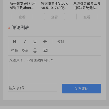
[新手超友好] 利用
数据恢复R-Studio
系统引导修复工具
AI造了Python全
v9.5.191742便携
(解决系统无法启
自动打包机
版
动) v2.9.6 中文绿
色版
查看
查看
查看
评论列表




签到


顶
踩
发布评论