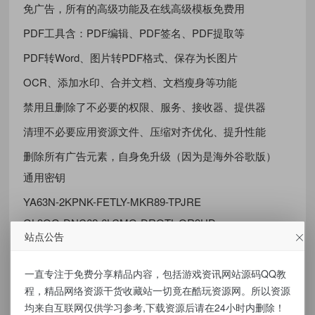
免广告，所有的高级功能及在线高级模板免费用
PDF工具含：PDF编辑、PDF签名、PDF提取等
PDF转Word、图片转PDF格式、保存为长图片
OCR、添加水印、合并文档、文档瘦身等功能
禁用且删除了不必要的权限、服务、接收器、提供器
清理不必要应用资源文件、压缩对齐优化、提升性能
删除所有广告元素，自身免升级（因为是海外谷歌版）
通用密钥
YA63N-2KPNK-FETLY-MKR89-TPJRE
GL9QG-DNC62-6LCMG-DRQTL-QR9HD
站点公告
RPJCF-8Q8BP-YA2X2-R29VC-JY3JC
WUYPK-9FXD2-GYBGB-39CCW-GXXYH
一直专注于免费分享精品内容，包括游戏资讯网站源码QQ教
资源下载
程，精品网络资源干货收藏站一切竟在酷玩资源网。所以资源
均来自互联网仅供学习参考,下载资源后请在24小时内删除！