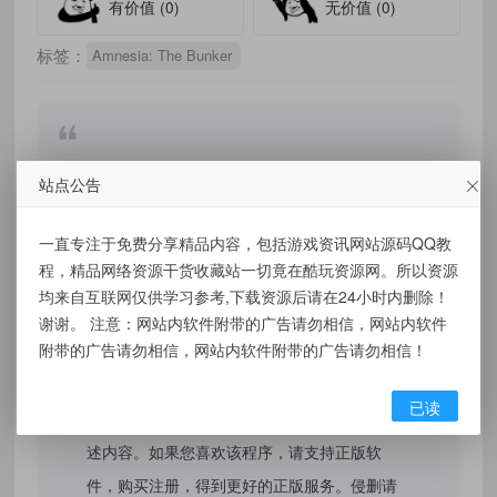
有价值
(0)
无价值
(0)
标签：
Amnesia: The Bunker
免责声明：
站点公告
本站提供的资源，都来自网络，版权争议与本
一直专注于免费分享精品内容，包括游戏资讯网站源码QQ教
站无关，所有内容及软件的文章仅限用于学习
程，精品网络资源干货收藏站一切竟在酷玩资源网。所以资源
和研究目的。不得将上述内容用于商业或者非
均来自互联网仅供学习参考,下载资源后请在24小时内删除！
法用途，否则，一切后果请用户自负，我们不
谢谢。 注意：网站内软件附带的广告请勿相信，网站内软件
附带的广告请勿相信，网站内软件附带的广告请勿相信！
保证内容的长久可用性，通过使用本站内容随
之而来的风险与本站无关，您必须在下载后的
已读
24个小时之内，从您的电脑/手机中彻底删除上
述内容。如果您喜欢该程序，请支持正版软
件，购买注册，得到更好的正版服务。侵删请