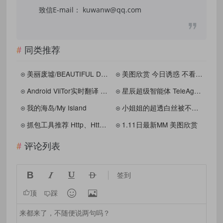
致信E-mail： kuwanw@qq.com
同类推荐
美丽废墟/BEAUTIFUL DESOLATION（v1.0.7.3豪华版）
美图欣赏 今日诱惑 不看后悔级别
Android ViiTor实时翻译 v2.8.7 免费版
星辰超级智能体 TeleAgent V2.1.3 win+mac
我的海岛/My Island
小姐姐的超透白丝被不明液体打湿美图
抓包工具推荐 Http、Https ProxyPin 免费开源软件 v1.2.2
1.11日最新MM 美图欣赏
评论列表




签到


顶
踩