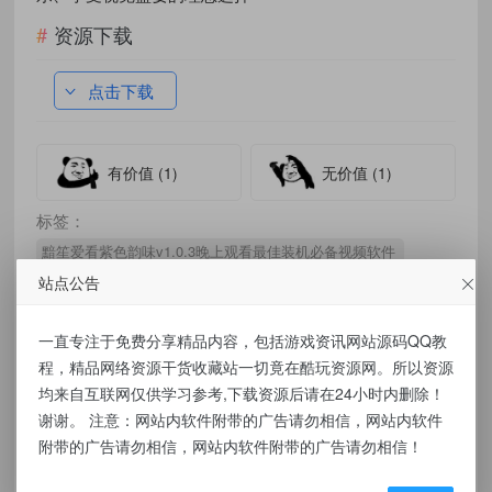
资源下载
点击下载
有价值
(1)
无价值
(1)
标签：
黯笙爱看紫色韵味v1.0.3晚上观看最佳装机必备视频软件
站点公告
一直专注于免费分享精品内容，包括游戏资讯网站源码QQ教
免责声明：
程，精品网络资源干货收藏站一切竟在酷玩资源网。所以资源
均来自互联网仅供学习参考,下载资源后请在24小时内删除！
本站提供的资源，都来自网络，版权争议与本
谢谢。 注意：网站内软件附带的广告请勿相信，网站内软件
附带的广告请勿相信，网站内软件附带的广告请勿相信！
站无关，所有内容及软件的文章仅限用于学习
和研究目的。不得将上述内容用于商业或者非