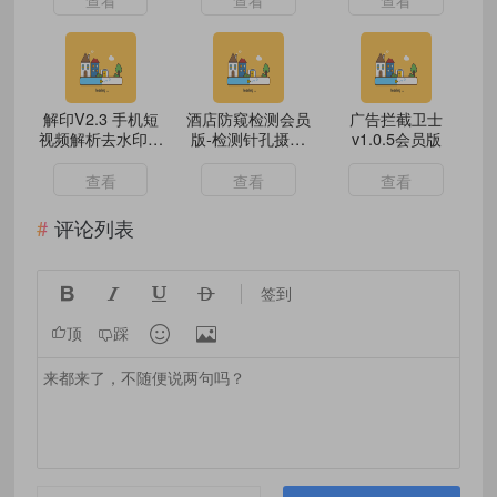
查看
查看
查看
解印V2.3 手机短
酒店防窥检测会员
广告拦截卫士
视频解析去水印处
版-检测针孔摄像
v1.0.5会员版
理
头
查看
查看
查看
评论列表




签到


顶
踩