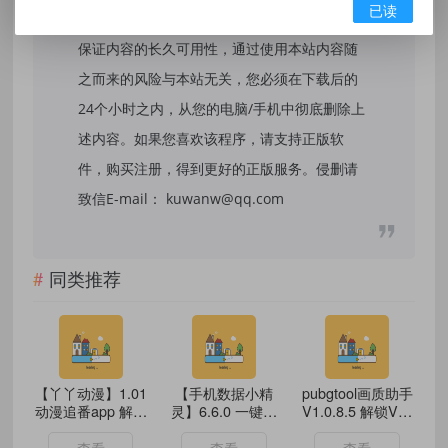
已读
法用途，否则，一切后果请用户自负，我们不
保证内容的长久可用性，通过使用本站内容随
之而来的风险与本站无关，您必须在下载后的
24个小时之内，从您的电脑/手机中彻底删除上
述内容。如果您喜欢该程序，请支持正版软
件，购买注册，得到更好的正版服务。侵删请
致信E-mail： kuwanw@qq.com
同类推荐
【丫丫动漫】1.01
【手机数据小精
pubgtool画质助手
动漫追番app 解锁
灵】6.6.0 一键恢
V1.0.8.5 解锁VIP
VIP功能
复误删内容 解锁
功能
VIP