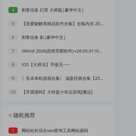
4
刺客信条 幻景 大师版|豪华中文|
5
【吾爱破解类精品软件合集】合集内含 2000 +实用工具 【1.5GB】
6
刺客信条 影|豪华中文|
7
XMind 2026(思维导图软件) v26.05.01105 中文绿色版
8
IOS【大师兄】手慢无~~~
9
〖安卓单机游戏合集〗 涵盖经典合集【256G】
10
【开源源码】大转盘小幸运游戏[搬运]
随机推荐
1
网站站长综合seo查询工具网站源码