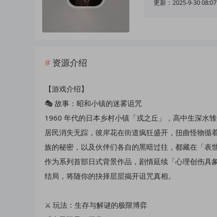
更新：2025-9-30 08:07
资源介绍
【游戏介绍】
🎭 故事：昭和小镇的迷雾诅咒​
1960 年代的日本乡村小镇「戎之丘」，高中生深水
居民消失无踪，彼岸花在街道疯狂盛开，扭曲怪物循
族的秘密，以及伙伴们各自的黑暗过往，都藏在「表世
作为系列首部日式背景作品，剧情延续「心理创伤具
结局，将随你的抉择层层揭开诅咒真相。​
⚔️ 玩法：生存与解谜的极限博弈​