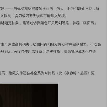
题 —— 当你凝视这些肢体扭曲的「假人」时它们静止不动，移
有耐久限制，贪刀或闪避失误即可能陷入绝境。​
但谜题更抽象，需通过切换颜色开关规划通路，神秘「狐面男」
时重击可造成高额伤害，极限闪避则触发慢动作并回满耐力。但女高
无法行动，医疗包使用需读条且易被打断，资源管理成为生存关
种结局，隐藏文件还会补全系列时间线（比《寂静岭：起源》更