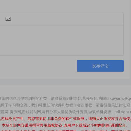

发布评论
集的信息若侵害到您的利益，请联系我们删除处理,侵权处理邮箱 kuwanw@qq
供用于学习和交流，我们尊重任何软件和教程作者的版权，请遵循相关法律法规
玩资源网-资源网,游戏辅助网,每日分享大量优质软件资源,游戏单机资源！ All right re
机游戏免责声明、若您需要使用非免费的软件或服务，请购买正版授权并合法使
本站全部内容采用撰写共用版权协议,请用户下载后24小时内删除!谢谢配合。