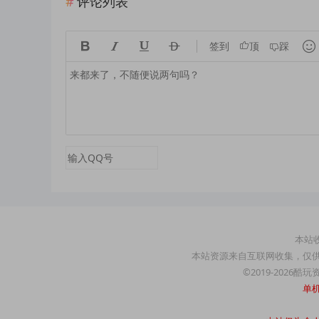
评论列表





签到
顶
踩
本站收
本站资源来自互联网收集，仅
©2019-2026酷
单