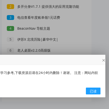
2
多开分身V1.7.1 提供强大的应用克隆功能
3
电信查看年度账单领1元话费
4
BeaconNav 导航主题
5
伊苏X 北境历险|豪华中文|
6
老人桌面v2.2.0高级版
7
【自动抢红包】2.1.0 手把手帮你抢红包 解锁VIP功能
8
无限轮回（内置作弊菜单）
习参考,下载资源后请在24小时内删除！谢谢。 注意：网站内软
9
【夜猫小说】1.0.2 小说漫画全聚合 解锁VIP
已读
10
【gfx工具箱】10.5.1 游戏万能工具箱 全免费