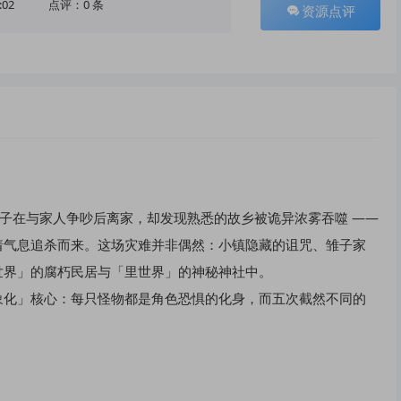
:02
点评：0 条
资源点评
雏子在与家人争吵后离家，却发现熟悉的故乡被诡异浓雾吞噬 ——
着气息追杀而来。这场灾难并非偶然：小镇隐藏的诅咒、雏子家
界」的腐朽民居与「里世界」的神秘神社中。​
象化」核心：每只怪物都是角色恐惧的化身，而五次截然不同的