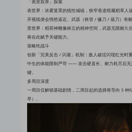
「表里双界」探索​
表世界：浓雾笼罩的线性城镇，狭窄巷道暗藏稻草人谜
开视线便会悄然逼近。武器（铁管 / 镰刀 / 薙刀）
里世界：稻荷神雕像林立的精神空间，武器无限耐久
将在此赋予关键能力。​
策略性战斗​
创新「完美反击 / 闪避」机制：敌人破绽闪现红光
中生的体能限制严苛 —— 攻击硬直长、耐力耗尽后
键。​
多周目深度​
一周目仅解锁基础剧情，二周目起的选择将导向 5 
早）。​