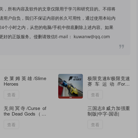
关，所有内容及软件的文章仅限用于学习和研究目的。不得将
请用户自负，我们不保证内容的长久可用性，通过使用本站内
24个小时之内，从您的电脑/手机中彻底删除上述内容。如果
版服务。侵删请致信E-mail： kuwanw@qq.com
史莱姆英雄/Slime
极限竞速8/极限竞速
Heroes
赛车运动/Forza
Motorsport (更新
v1.534.1562.0)
查看
查看
无间冥寺/Curse of
三国志8 威力加强重
the Dead Gods（更
制版|中字-国语|
新神鹰庙）
查看
查看