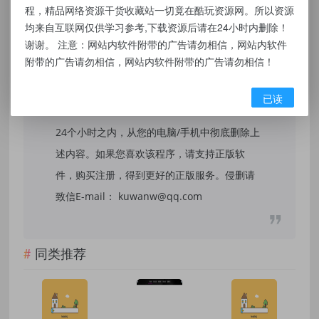
本站提供的资源，都来自网络，版权争议与本
程，精品网络资源干货收藏站一切竟在酷玩资源网。所以资源
站无关，所有内容及软件的文章仅限用于学习
均来自互联网仅供学习参考,下载资源后请在24小时内删除！
谢谢。 注意：网站内软件附带的广告请勿相信，网站内软件
和研究目的。不得将上述内容用于商业或者非
附带的广告请勿相信，网站内软件附带的广告请勿相信！
法用途，否则，一切后果请用户自负，我们不
保证内容的长久可用性，通过使用本站内容随
已读
之而来的风险与本站无关，您必须在下载后的
24个小时之内，从您的电脑/手机中彻底删除上
述内容。如果您喜欢该程序，请支持正版软
件，购买注册，得到更好的正版服务。侵删请
致信E-mail： kuwanw@qq.com
同类推荐