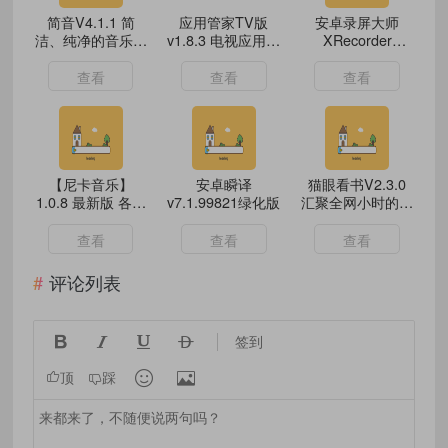
简音V4.1.1 简
应用管家TV版
安卓录屏大师
洁、纯净的音乐播
v1.8.3 电视应用管
XRecorder
放体验
理 支持车机
v2.5.2.0去专业版
查看
查看
查看
【尼卡音乐】
安卓瞬译
猫眼看书V2.3.0
1.0.8 最新版 各平
v7.1.99821绿化版
汇聚全网小时的追
台音乐免费听
书App
查看
查看
查看
评论列表




签到


顶
踩