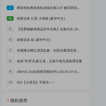
3
网游单机离线单机游戏合集2.6T 解压即玩 网盘下载 一键端免安装免配置
4
刺客信条 幻景 大师版|豪华中文|
5
【吾爱破解类精品软件合集】合集内含 2000 +实用工具 【1.5GB】
6
刺客信条 影|豪华中文|
7
央视曝光网红漂流乱象：别把消暑漂流变成一场冒险赌命
8
低俗“伴漂”乱象泛滥，文旅不能无底线博流量
9
XMind 2026(思维导图软件) v26.05.01105 中文绿色版
10
IOS【大师兄】手慢无~~~
随机推荐