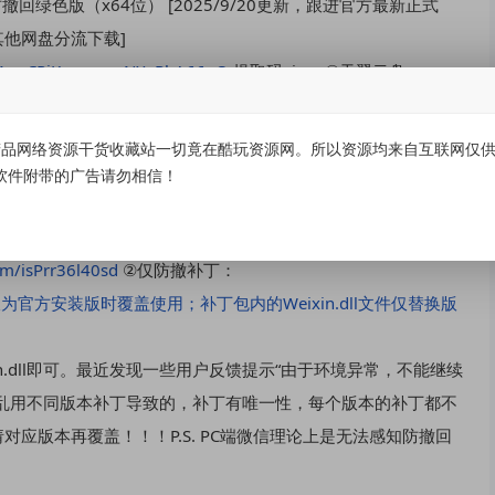
消息防撤回绿色版（x64位） [2025/9/20更新，跟进官方最新正式
他网盘分流下载]
/s/1ggCPjKmw-pxpNXxRbA66gQ
提取码: irye ②天翼云盘：
jUBNJj（访问码：2tbo
） (说明：绿色包都已经添加了多开防撤补
品网络资源干货收藏站一切竟在酷玩资源网。所以资源均来自互联网仅供学
eixin/Universal/Windows/WeChatWin.exe
(有可能某些地区下
软件附带的广告请勿相信！
：
https://cloud.189.cn/web/share?code=bENrQznMNrYv（访
om/isPrr36l40sd
②仅防撤补丁：
ej(该处补丁仅为官方安装版时覆盖使用；补丁包内的Weixin.dll文件仅替换版
ixin.dll即可。最近发现一些用户反馈提示“由于环境异常，不能继续
乱用不同版本补丁导致的，补丁有唯一性，每个版本的补丁都不
应版本再覆盖！！！P.S. PC端微信理论上是无法感知防撤回