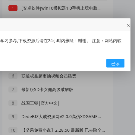
1
[安卓软件]win10模拟器1.0手机上玩电脑免费版
2
NS19.0.0-1.8.0大气层整合包
3
【DJ99】1.1.03 免费听全网DJ音乐 分类详细
习参考,下载资源后请在24小时内删除！谢谢。 注意：网站内软
4
DNF前台未央升级搬砖秒杀破解
5
酷漫星V2.1.20 拥有超过十万部漫画
已读
6
联通权益超市抽视频会员话费
7
最新版SD卡女佣高级破解版
8
战国王朝|官方中文|
9
DedeBIZ大成资源网V2.0.0高仿XDGAME模板
10
【坚果免费小说】2.28.50 最新版 已去除全部广告