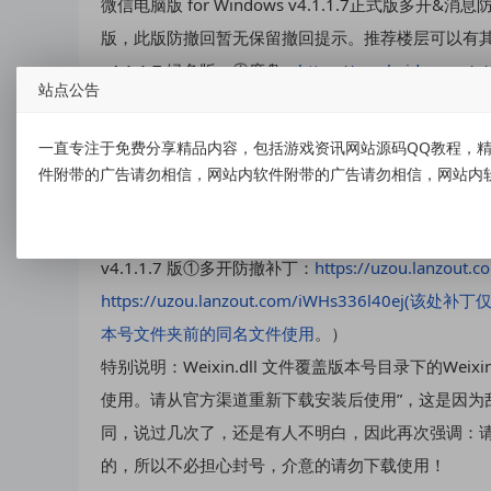
微信电脑版 for Windows v4.1.1.7正式版多开&
版，此版防撤回暂无保留撤回提示。推荐楼层可以有其
v4.1.1.7 绿色版：①度盘：
https://pan.baidu.com
站点公告
https://cloud.189.cn/web/share?code=nieymm
丁，直接解压就可使用。）
一直专注于免费分享精品内容，包括游戏资讯网站源码QQ教程，精
v4.1.1.7 版官方安装包：
https://dldir1v6.qq.com/w
件附带的广告请勿相信，网站内软件附带的广告请勿相信，网站内
载到的会是老版本，下不到可以看右边链接) 网盘链接
问码：y0t5
）
v4.1.1.7 版①多开防撤补丁：
https://uzou.lanzout.c
https://uzou.lanzout.com/iWHs336l40
本号文件夹前的同名文件使用
。）
特别说明：Weixin.dll 文件覆盖版本号目录下的We
使用。请从官方渠道重新下载安装后使用”，这是因为
同，说过几次了，还是有人不明白，因此再次强调：请对
的，所以不必担心封号，介意的请勿下载使用！