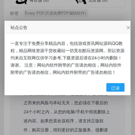
标签：
Every PDF(开源免费PDF编辑软件)
站点公告
一直专注于免费分享精品内容，包括游戏资讯网站源码QQ教
免责声明：
程，精品网络资源干货收藏站一切竟在酷玩资源网。所以资源
本站提供的资源，都来自网络，版权争议与本
均来自互联网仅供学习参考,下载资源后请在24小时内删除！
谢谢。 注意：网站内软件附带的广告请勿相信，网站内软件
站无关，所有内容及软件的文章仅限用于学习
附带的广告请勿相信，网站内软件附带的广告请勿相信！
和研究目的。不得将上述内容用于商业或者非
法用途，否则，一切后果请用户自负，我们不
已读
保证内容的长久可用性，通过使用本站内容随
之而来的风险与本站无关，您必须在下载后的
24个小时之内，从您的电脑/手机中彻底删除上
述内容。如果您喜欢该程序，请支持正版软
件，购买注册，得到更好的正版服务。侵删请