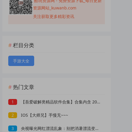
酷玩资源网 - 免费资源下载_每日更新
资源网站_kuwanb.com
关注获取更多精彩资讯
栏目分类
手游大全
热门文章
1
【吾爱破解类精品软件合集】合集内含 2000 +实用工具 【1.5GB】
2
IOS【大师兄】手慢无~~~
3
央视曝光网红漂流乱象：别把消暑漂流变成一场冒险赌命