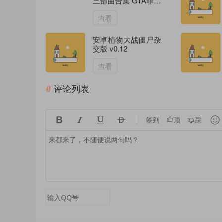
三部曲合集 GTA罪恶
都市/GTA圣安地列
斯/侠盗猎车手3
查看
安卓植物大战僵尸杂
交版 v0.12
查看
评论列表





签到
顶
踩