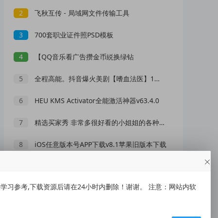
2
飞秋互传 - 局域网文件传输工具
3
700套职业证件照PSD模板
4
【QQ音乐看广告攒金币綐换绿钻
5
全程高能。抖音爆火美剧【嗜血法医】1到8季
6
HEU KMS Activator全能激活神器v63.4.0
7
精选买家秀 非常多很好看的小姐姐的各种照片
8
iOS任意版本号APP下载v8.1苹果旧版本下载
9
酷凡游戏厅V26.0.3 手游键鼠映射+自动压枪神器
习参考,下载资源后请在24小时内删除！谢谢。 注意：网站内软
10
小缇娜的奇幻之地