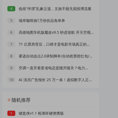
4
低俗“伴漂”乱象泛滥，文旅不能无底线博流量
5
瑞幸咖啡抽1万份饮品免单券
6
高德地图车机版魔改v9.5 秒进巡航 开天空视角 保时捷字体
7
71 亿票房背后，口碑才是电影市场真正的 “流量密码”
8
雾迹自动连点2.0录制脚本/自动抢票抢红包/游戏脚本
9
空调一直开着更省电还是随开随关？电力公司官方给出标准答案
10
AI 演员广告报价 25 万一条！虚拟数字人正在抢占真人演员市场？
随机推荐
1
键盘侠v1.1 检测坏键便携版