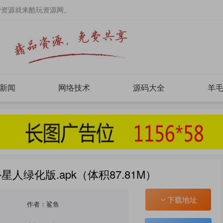
费资源就来酷玩资源网。
新闻
网络技术
源码大全
羊
人绿化版.apk（体积87.81M）
下载地址
作者：鲨鱼