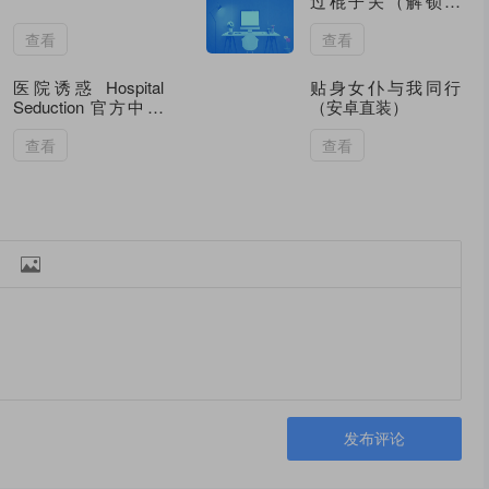
过棍子关（解锁关
卡）75.18M
查看
查看
医院诱惑 Hospital
贴身女仆与我同行
Seduction 官方中文
（安卓直装）
版
查看
查看

发布评论