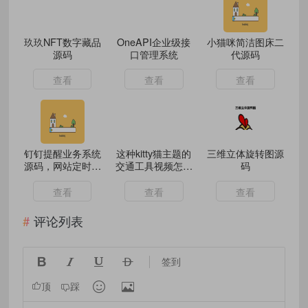
玖玖NFT数字藏品
OneAPI企业级接
小猫咪简洁图床二
源码
口管理系统
代源码
查看
查看
查看
钉钉提醒业务系统
这种kitty猫主题的
三维立体旋转图源
源码，网站定时钉
交通工具视频怎么
码
钉提醒业务系统
做的
查看
查看
查看
评论列表




签到


顶
踩