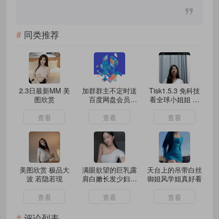
同类推荐
2.3日最新MM 美
加群群主不定时送
Tisk1.5.3 免科技
图欣赏
百度网盘会员
看全球小姐姐 超
SVIP免费
级丝滑
查看
查看
查看
美图欣赏 极品大
满眼欲望的巨乳露
天台上的吊带白丝
波 若隐若现
肩白嫩长发少妇美
御姐风学姐真好看
图
查看
查看
查看
评论列表