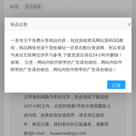
标签：
暂无标签
站点公告
免责声明：
一直专注于免费分享精品内容，包括游戏资讯网站源码QQ教
程，精品网络资源干货收藏站一切竟在酷玩资源网。所以资源
本站提供的资源，都来自网络，版权争议与本
均来自互联网仅供学习参考,下载资源后请在24小时内删除！
站无关，所有内容及软件的文章仅限用于学习
谢谢。 注意：网站内软件附带的广告请勿相信，网站内软件
附带的广告请勿相信，网站内软件附带的广告请勿相信！
和研究目的。不得将上述内容用于商业或者非
法用途，否则，一切后果请用户自负，我们不
已读
保证内容的长久可用性，通过使用本站内容随
之而来的风险与本站无关，您必须在下载后的
24个小时之内，从您的电脑/手机中彻底删除上
述内容。如果您喜欢该程序，请支持正版软
件，购买注册，得到更好的正版服务。侵删请
致信E-mail： kuwanw@qq.com