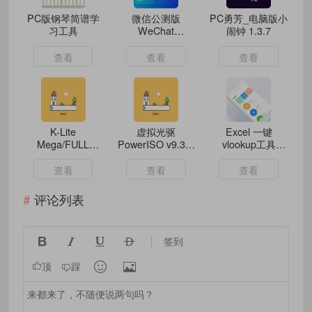
PC版钢琴简谱学
微信公测版
PC勇芳_电脑版小
习工具
WeChat
闹钟 1.3.7
v4.1.8.65 多开防
撤回带提示绿色版
查看
查看
查看
&amp; 安装版
K-Lite
虚拟光驱
Excel 一键
Mega/FULL
PowerISO v9.3.0
vlookup工具
Codec Pack(视频
绿色版
（2026-06-29 2点
解码器) v19.4.5 /
30发布）
查看
查看
查看
19.4.6 Beta
评论列表




签到


顶
踩