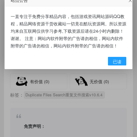
支持备用NTFS流。
在使用硬链接替换文件时支持NTFS权限兼容性检查。
一直专注于免费分享精品内容，包括游戏资讯网站源码QQ教
支持比较MP3文件的音乐内容，同时忽略MP3文件的元数
程，精品网络资源干货收藏站一切竟在酷玩资源网。所以资源
均来自互联网仅供学习参考,下载资源后请在24小时内删除！
据(ID3标签)的差异。
谢谢。 注意：网站内软件附带的广告请勿相信，网站内软件
资源下载
附带的广告请勿相信，网站内软件附带的广告请勿相信！
点击下载
已读
有价值
(0)
无价值
(0)
标签：
Duplicate Files Search重复文件搜索v10.6.4
免责声明：