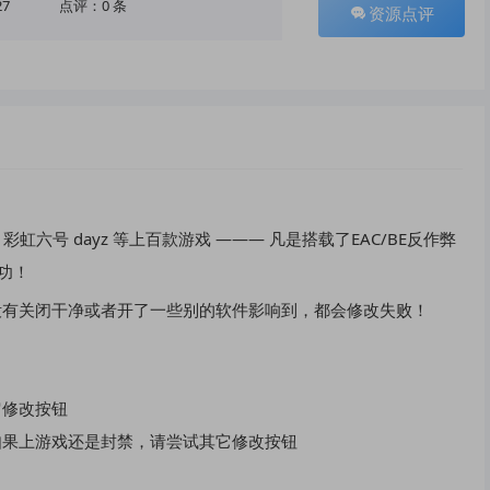
27
点评：0 条
资源点评
OL 彩虹六号 dayz 等上百款游戏 ——— 凡是搭载了EAC/BE反作弊
功！
没有关闭干净或者开了一些别的软件影响到，都会修改失败！
它修改按钮
如果上游戏还是封禁，请尝试其它修改按钮