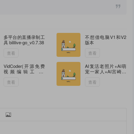
多平台的直播录制工
不想借电脑V1和V2
具 bililive-go_v0.7.38
版本
查看
查看
VidCoder(开源免费
AI复活老照片+AI萌
视频编辑工具)
宠一家人+AI宫崎骏
v12.23 / 13.9 多语便
风格动画制作
携版
查看
查看
