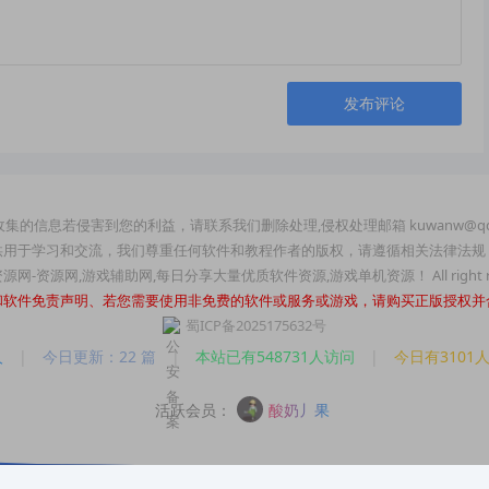
发布评论
集的信息若侵害到您的利益，请联系我们删除处理,侵权处理邮箱 kuwanw@qq
供用于学习和交流，我们尊重任何软件和教程作者的版权，请遵循相关法律法规
玩资源网-资源网,游戏辅助网,每日分享大量优质软件资源,游戏单机资源！ All right re
和软件免责声明、若您需要使用非免费的软件或服务或游戏，请购买正版授权并
蜀ICP备2025175632号
人
|
今日更新：22 篇
|
本站已有548731人访问
|
今日有3101
活跃会员：
酸奶丿果