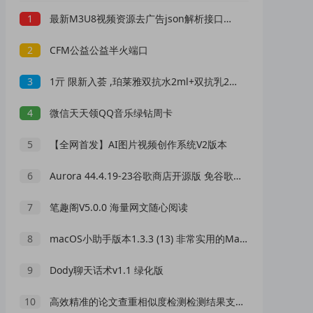
1
最新M3U8视频资源去广告json解析接口源码 修复版本
2
CFM公益公益半火端口
3
1亓 限新入荟 ,珀莱雅双抗水2ml+双抗乳2ml
4
微信天天领QQ音乐绿钻周卡
5
【全网首发】AI图片视频创作系统V2版本
6
Aurora 44.4.19-23谷歌商店开源版 免谷歌服务
7
笔趣阁V5.0.0 海量网文随心阅读
8
macOS小助手版本1.3.3 (13) 非常实用的Mac小工具
9
Dody聊天话术v1.1 绿化版
10
高效精准的论文查重相似度检测检测结果支持导出HTML源码