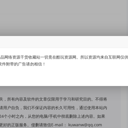
有价值
(0)
无价值
(0)
品网络资源干货收藏站一切竟在酷玩资源网。所以资源均来自互联网仅供学
软件附带的广告请勿相信！
关，所有内容及软件的文章仅限用于学习和研究目的。不得将
请用户自负，我们不保证内容的长久可用性，通过使用本站内
24个小时之内，从您的电脑/手机中彻底删除上述内容。如果
版服务。侵删请致信E-mail： kuwanw@qq.com