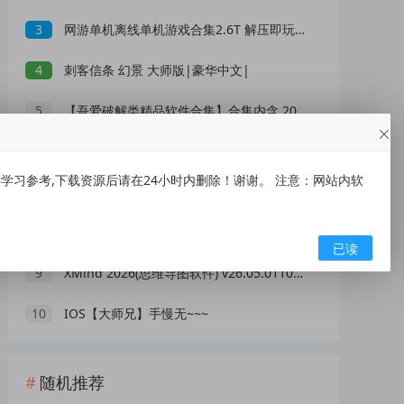
3
网游单机离线单机游戏合集2.6T 解压即玩 网盘下载 一键端免安装免配置
4
刺客信条 幻景 大师版|豪华中文|
5
【吾爱破解类精品软件合集】合集内含 2000 +实用工具 【1.5GB】
6
刺客信条 影|豪华中文|
习参考,下载资源后请在24小时内删除！谢谢。 注意：网站内软
7
央视曝光网红漂流乱象：别把消暑漂流变成一场冒险赌命
8
低俗“伴漂”乱象泛滥，文旅不能无底线博流量
已读
9
XMind 2026(思维导图软件) v26.05.01105 中文绿色版
10
IOS【大师兄】手慢无~~~
随机推荐