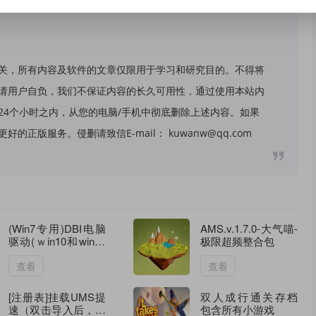
关，所有内容及软件的文章仅限用于学习和研究目的。不得将
请用户自负，我们不保证内容的长久可用性，通过使用本站内
24个小时之内，从您的电脑/手机中彻底删除上述内容。如果
版服务。侵删请致信E-mail： kuwanw@qq.com
(Win7专用)DBI电脑
AMS.v.1.7.0-大气喵-
驱动(ｗin10和win11
极限超频整合包
不用装)：(switch通
用)vivo_usb_driver
查看
查看
[注册表]挂载UMS提
双人成行通关存档
速（双击导入后，重
包含所有小游戏