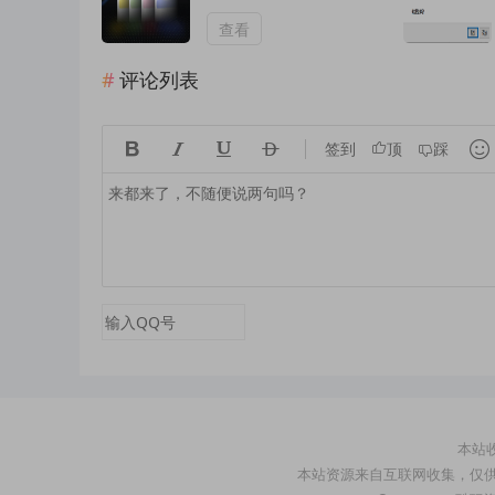
大清晰补丁(掌机模
式)
查看
评论列表





签到
顶
踩
本站收
本站资源来自互联网收集，仅