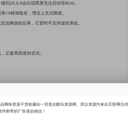
到20.0.X会出现黑屏无法启动等BUG。
第19根保险丝，理论上无法降级。
彻底无法降级的后果，它暂时不支持虚拟系统。
机，正版系统请勿尝试。
有价值
(0)
无价值
(0)
品网络资源干货收藏站一切竟在酷玩资源网。所以资源均来自互联网仅供学
软件附带的广告请勿相信！