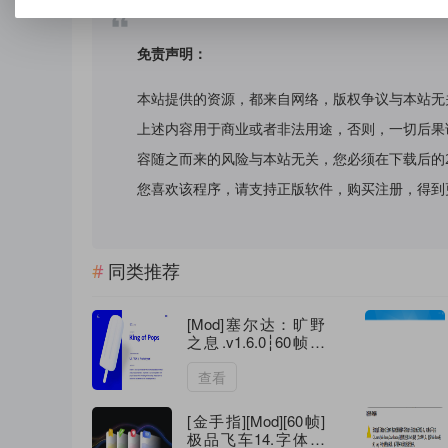
免责声明：
本站提供的资源，都来自网络，版权争议与本站无
上述内容用于商业或者非法用途，否则，一切后果
容随之而来的风险与本站无关，您必须在下载后的
您喜欢该程序，请支持正版软件，购买注册，得到更好的正
同类推荐
[Mod]塞尔达：旷野
之息.v1.6.0┆60帧动
态补丁，FPSLocker
补丁不加速，掉帧不
查看
慢动作
[金手指][Mod][60帧]
极品飞车14.字体放