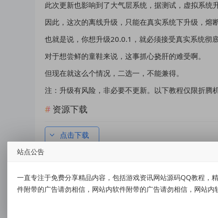
此次更新也影响到了大气层系统，据测试，虚拟系统升级
因此，这次的离线升级，只能在真实系统下升级，熔断
也就是说，你想升级20.0.1，就必须接受真实系统
对于想尝鲜的童鞋来说，这事抓心挠肝的难受啊。
但现在就这么个情况，二选一，不能兼得。
注：升级有风险，非必要不更新。以下教程仅限折腾
资源下载
点击下载
站点公告
一直专注于免费分享精品内容，包括游戏资讯网站源码QQ教程，精
件附带的广告请勿相信，网站内软件附带的广告请勿相信，网站内
标签：
AT大气层1.9.0带20.0.1(过度包）