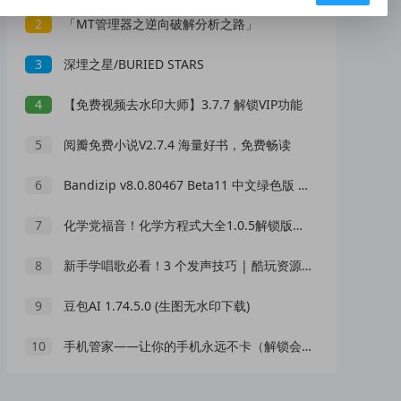
2
「MT管理器之逆向破解分析之路」
3
深埋之星/BURIED STARS
4
【免费视频去水印大师】3.7.7 解锁VIP功能
5
阅瓣免费小说V2.7.4 海量好书，免费畅读
6
Bandizip v8.0.80467 Beta11 中文绿色版 压缩文件管理工具下载
7
化学党福音！化学方程式大全1.0.5解锁版｜全题库+智能配平
8
新手学唱歌必看！3 个发声技巧 | 酷玩资源网整理
9
豆包AI 1.74.5.0 (生图无水印下载)
10
手机管家——让你的手机永远不卡（解锁会员）