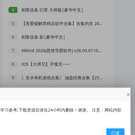
4
刺客信条 幻景 大师版|豪华中文|
5
【吾爱破解类精品软件合集】合集内含 2000 +实用工具 【1.5GB】
6
刺客信条 影|豪华中文|
7
XMind 2026(思维导图软件) v26.05.01105 中文绿色版
8
IOS【大师兄】手慢无~~~
9
〖安卓单机游戏合集〗 涵盖经典合集【256G】
10
【开源源码】大转盘小幸运游戏[搬运]
习参考,下载资源后请在24小时内删除！谢谢。 注意：网站内软
随机推荐
1
解除微信多开限制工具 BetterWX_Mutex 1.0.0
已读