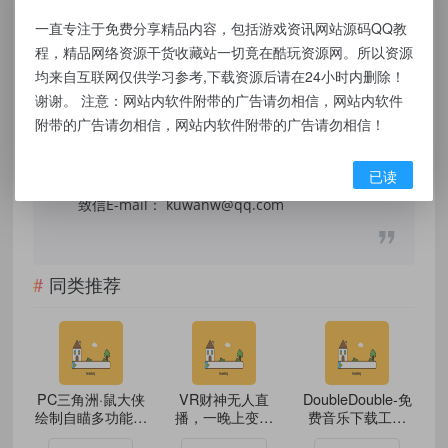
法用途，否则，一切后果请用户自负，我们不
一直专注于免费分享精品内容，包括游戏资讯网站源码QQ教
程，精品网络资源干货收藏站一切竟在酷玩资源网。所以资源
保证内容的长久可用性，通过使用本站内容随
均来自互联网仅供学习参考,下载资源后请在24小时内删除！
之而来的风险与本站无关，您必须在下载后的
谢谢。 注意：网站内软件附带的广告请勿相信，网站内软件
24个小时之内，从您的电脑/手机中彻底删除上
附带的广告请勿相信，网站内软件附带的广告请勿相信！
述内容。如果您喜欢该程序，请支持正版软
件，购买注册，得到更好的正版服务。侵删请
已读
致信E-mail： kuwanw@qq.com
同类推荐
PC三角洲·鼠大侠
VR财神无人直
DoubleDouble-免
绘制自瞄多功能免
播，一晚上变现
费音乐下载工具
费辅助
2000以上
Spotify音乐下载