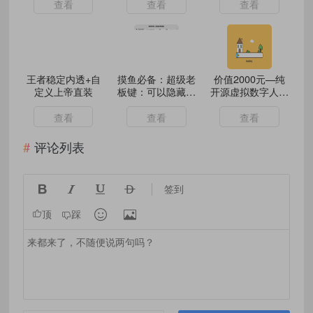
查看
查看
查看
王者稳定内透+自
摸鱼必备：超级老
价值2000元—纯
定义上帝直装
板键：可以隐藏多
开源虚拟数字人保
个窗口！
姆级教程
查看
查看
查看
评论列表




签到


顶
踩