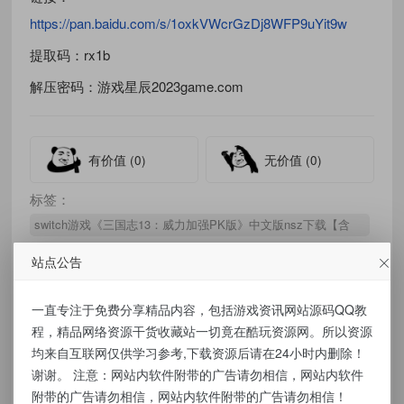
https://pan.baidu.com/s/1oxkVWcrGzDj8WFP9uYit9w
提取码：rx1b
解压密码：游戏星辰2023game.com
有价值
(0)
无价值
(0)
标签：
switch游戏《三国志13：威力加强PK版》中文版nsz下载【含
1.2.1补丁+1DLC】
站点公告
一直专注于免费分享精品内容，包括游戏资讯网站源码QQ教
免责声明：
程，精品网络资源干货收藏站一切竟在酷玩资源网。所以资源
均来自互联网仅供学习参考,下载资源后请在24小时内删除！
本站提供的资源，都来自网络，版权争议与本
谢谢。 注意：网站内软件附带的广告请勿相信，网站内软件
站无关，所有内容及软件的文章仅限用于学习
附带的广告请勿相信，网站内软件附带的广告请勿相信！