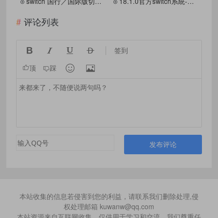
switch 国行／国际版切换工具 Tencent switcher GUI
18.1.0官方switch系統-德勇数码v0726整合包[AMS-大氣層v1.7.1] [升级、重建]虚拟系统
评论列表




签到


顶
踩
发布评论
本站收集的信息若侵害到您的利益，请联系我们删除处理,侵
权处理邮箱 kuwanw@qq.com
本站资源来自互联网收集，仅供用于学习和交流，我们尊重任