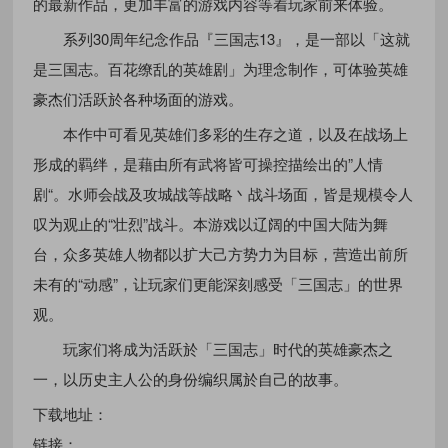
的最新作品，更加丰富的游戏内容等着玩家前来体验。
系列30周年纪念作品『三国志13』，是一部以「这就
是三国志。百花缭乱的英雄剧」为理念制作，可体验英雄
豪杰们活跃於各种场面的游戏。
本作中可看见英雄们多彩的生存之道，以及在战场上
形成的羁绊，是藉由所有武将皆可操控描绘出的”人情
剧“。水师会战及攻城战等战略丶战斗场面，皆是规模令人
叹为观止的“壮烈”战斗。本游戏以辽阔的中国大陆为舞
台，众多英雄人物都以扩大己方势力为目标，营造出前所
未有的“动感”，让玩家们更能深刻感受「三国志」的世界
观。
玩家们将成为活跃於「三国志」时代的英雄豪杰之
一，以历史主人公的身份编织属於自己的故事。
下载地址：
链接：