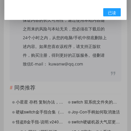
和研究目的。不得将上述内容用于商业或者非
法用途，否则，一切后果请用户自负，我们不
已读
保证内容的长久可用性，通过使用本站内容随
之而来的风险与本站无关，您必须在下载后的
24个小时之内，从您的电脑/手机中彻底删除上
述内容。如果您喜欢该程序，请支持正版软
件，购买注册，得到更好的正版服务。侵删请
致信E-mail： kuwanw@qq.com
同类推荐
小星星 存档 复制办法，大多数存档都差不多的流程 V1.0
switch 双系统文件夹的存在的意义
硬破switch金手指合集（内含图文教程）
Joy-Con手柄如何取消激活
怪盗B金手指-说明.v240731(更新：斩妖行、勇气默示录2等)
switch硬破机器大气层更换开机界面以及引导界面背景教程