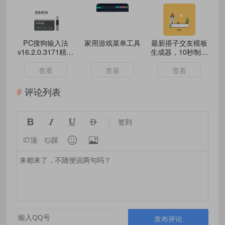
PC搜狗输入法
家用游戏菜单工具
最新搭子交友模板
v16.2.0.3171精简
生成器，10秒制作
优化版
视频日引500+交
友粉
查看
查看
查看
评论列表




签到


顶
踩
发布评论