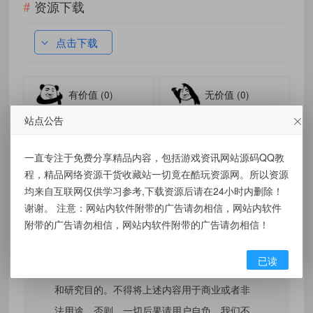
资源下载
点击下载
有价值
(0)
无价值
(0)
站点公告
标签：
关键词监听机器人 TG电报群消息 监听机器人源码(普号)关键词
一直专注于免费分享精品内容，包括游戏资讯网站源码QQ教
监控支持人工实时监听
程，精品网络资源干货收藏站一切竟在酷玩资源网。所以资源
均来自互联网仅供学习参考,下载资源后请在24小时内删除！
谢谢。 注意：网站内软件附带的广告请勿相信，网站内软件
免责声明：
附带的广告请勿相信，网站内软件附带的广告请勿相信！
本站提供的资源，都来自网络，版权争议与本
已读
站无关，所有内容及软件的文章仅限用于学习
和研究目的。不得将上述内容用于商业或者非
法用途，否则，一切后果请用户自负，我们不