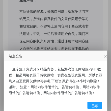
免责声明：
本站提供的资源，都来自网络，版权争议与本
站无关，所有内容及软件的文章仅限用于学习
和研究目的。不得将上述内容用于商业或者非
法用途，否则，一切后果请用户自负，我们不
保证内容的长久可用性，通过使用本站内容随
之而来的风险与本站无关，您必须在下载后的
站点公告
24个小时之内，从您的电脑/手机中彻底删除上
述内容。如果您喜欢该程序，请支持正版软
一直专注于免费分享精品内容，包括游戏资讯网站源码QQ教
件，购买注册，得到更好的正版服务。侵删请
程，精品网络资源干货收藏站一切竟在酷玩资源网。所以资源
致信E-mail： kuwanw@qq.com
均来自互联网仅供学习参考,下载资源后请在24小时内删除！
谢谢。 注意：网站内软件附带的广告请勿相信，网站内软件
附带的广告请勿相信，网站内软件附带的广告请勿相信！
同类推荐
已读
微信多开软件免费，稳定，无广告
Office Installer安装工具v1.22中文版