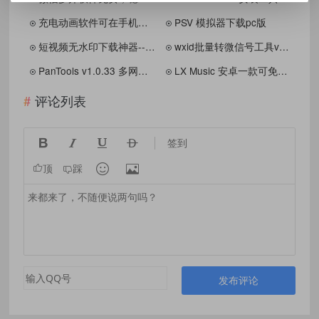
充电动画软件可在手机充电时呈现炫酷动画效果
PSV 模拟器下载pc版
短视频无水印下载神器--某音一键批量下载
wxid批量转微信号工具v3.5
PanTools v1.0.33 多网盘批量分享,转存,重命名,复制,数据同步
LX Music 安卓一款可免费听歌
评论列表




签到


顶
踩
发布评论