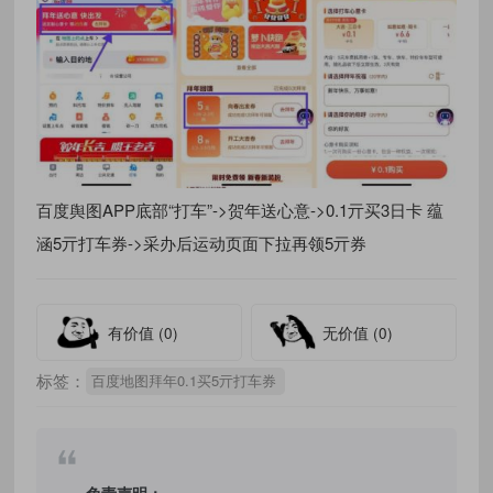
百度舆图APP底部“打车”->贺年送心意->0.1亓买3日卡 蕴
涵5亓打车券->采办后运动页面下拉再领5亓券
有价值
(0)
无价值
(0)
标签：
百度地图拜年0.1买5亓打车券