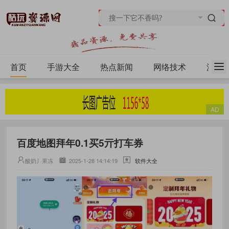
首页
手游大全
热点新闻
网络技术
源码
百度地图拜年0.1买5亓打车券
酸奶丿果冻
2025-1-28 14:14:19
软件大全