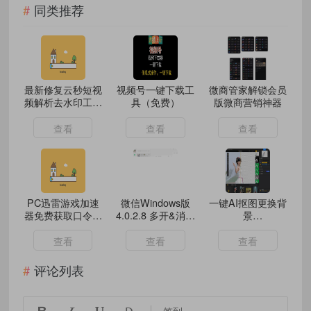
同类推荐
最新修复云秒短视
视频号一键下载工
微商管家解锁会员
频解析去水印工具
具（免费）
版微商营销神器
无引流纯净版
查看
查看
查看
PC迅雷游戏加速
微信Windows版
一键AI抠图更换背
器免费获取口令兑
4.0.2.8 多开&消息
景
换会员
防撤回测试版
Digiarty.AIArty.Image.M
查看
查看
查看
评论列表