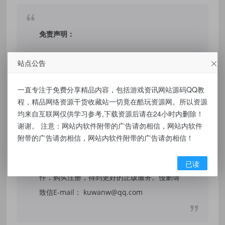
免责声明：
本站提供的资源，都来自网络，版权争议与本
站点公告
站无关，所有内容及软件的文章仅限用于学习
和研究目的。不得将上述内容用于商业或者非
一直专注于免费分享精品内容，包括游戏资讯网站源码QQ教
程，精品网络资源干货收藏站一切竟在酷玩资源网。所以资源
法用途，否则，一切后果请用户自负，我们不
均来自互联网仅供学习参考,下载资源后请在24小时内删除！
保证内容的长久可用性，通过使用本站内容随
谢谢。 注意：网站内软件附带的广告请勿相信，网站内软件
之而来的风险与本站无关，您必须在下载后的
附带的广告请勿相信，网站内软件附带的广告请勿相信！
24个小时之内，从您的电脑/手机中彻底删除上
述内容。如果您喜欢该程序，请支持正版软
已读
件，购买注册，得到更好的正版服务。侵删请
致信E-mail： kuwanw@qq.com