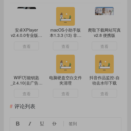
安卓XPlayer
macOS小助手版
爬取下载网站写真
v2.4.0.0专业版万
本1.3.3 (13) 非常
v2.8 便携版
能视频播放器
实用的Mac小工具
查看
查看
查看
WIFI万能钥匙
电脑硬盘空白文件
抖音作品监控-自
_2.4.10(去广告解
夹清理
动去水印下载
锁会员_显密版)
查看
查看
查看
评论列表




签到