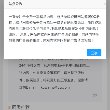
站点公告
免责声明：
一直专注于免费分享精品内容，包括游戏资讯网站源码QQ教
本站提供的资源，都来自网络，版权争议与本
程，精品网络资源干货收藏站一切竟在酷玩资源网。所以资源
均来自互联网仅供学习参考,下载资源后请在24小时内删除！
站无关，所有内容及软件的文章仅限用于学习
谢谢。 注意：网站内软件附带的广告请勿相信，网站内软件
和研究目的。不得将上述内容用于商业或者非
附带的广告请勿相信，网站内软件附带的广告请勿相信！
法用途，否则，一切后果请用户自负，我们不
保证内容的长久可用性，通过使用本站内容随
已读
之而来的风险与本站无关，您必须在下载后的
24个小时之内，从您的电脑/手机中彻底删除上
述内容。如果您喜欢该程序，请支持正版软
件，购买注册，得到更好的正版服务。侵删请
致信E-mail： kuwanw@qq.com
同类推荐