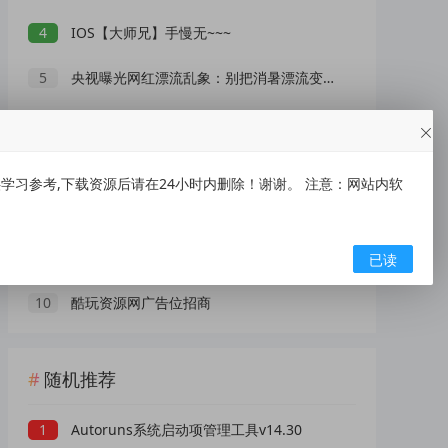
4
IOS【大师兄】手慢无~~~
5
央视曝光网红漂流乱象：别把消暑漂流变成一场冒险赌命
6
瑞幸咖啡抽1万份饮品免单券
7
AI 演员广告报价 25 万一条！虚拟数字人正在抢占真人演员市场？
习参考,下载资源后请在24小时内删除！谢谢。 注意：网站内软
8
高德地图车机版魔改v9.5 秒进巡航 开天空视角 保时捷字体
9
71 亿票房背后，口碑才是电影市场真正的 “流量密码”
已读
10
酷玩资源网广告位招商
随机推荐
1
Autoruns系统启动项管理工具v14.30