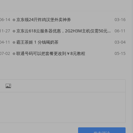
06-14
京东领24亓炸鸡汉堡外卖神券
03-16
11-27
京东云618云服务器优惠，2G2H3M主机仅需50元，3年只需296！
06-11
04-11
霸王茶姬 1 分钱喝奶茶
03-04
07-02
联通号码可以把套餐更改到￥8元教程
05-15
