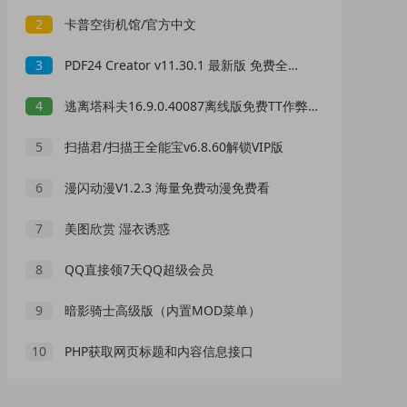
2
卡普空街机馆/官方中文
3
PDF24 Creator v11.30.1 最新版 免费全能PDF工具箱 PDF编辑转换工具
4
逃离塔科夫16.9.0.40087离线版免费TT作弊辅助
5
扫描君/扫描王全能宝v6.8.60解锁VIP版
6
漫闪动漫V1.2.3 海量免费动漫免费看
7
美图欣赏 湿衣诱惑
8
QQ直接领7天QQ超级会员
9
暗影骑士高级版（内置MOD菜单）
10
PHP获取网页标题和内容信息接口