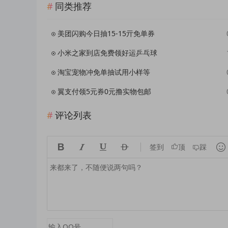
同类推荐
美团闪购今日抽15-15亓免单券
小米之家到店免费领好运乒乓球
淘宝宠物冲免单抽试用小样等
翼支付领5元券0元撸实物包邮
评论列表





签到
顶
踩