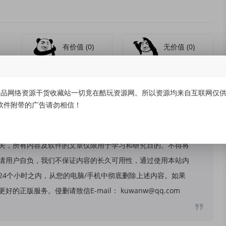
有价值
(0)
无价值
(0)
品网络资源干货收藏站一切竟在酷玩资源网。所以资源均来自互联网仅供学
软件附带的广告请勿相信！
关，所有内容及软件的文章仅限用于学习和研究目的。不得将
请用户自负，我们不保证内容的长久可用性，通过使用本站内
24个小时之内，从您的电脑/手机中彻底删除上述内容。如果
版服务。侵删请致信E-mail： kuwanw@qq.com