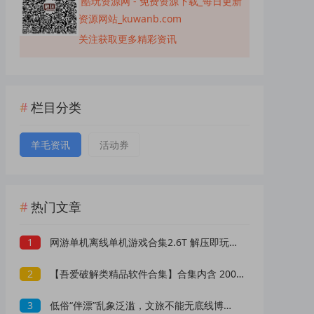
酷玩资源网 - 免费资源下载_每日更新
资源网站_kuwanb.com
关注获取更多精彩资讯
栏目分类
羊毛资讯
活动券
热门文章
1
网游单机离线单机游戏合集2.6T 解压即玩 网盘下载 一键端免安装免配置
2
【吾爱破解类精品软件合集】合集内含 2000 +实用工具 【1.5GB】
3
低俗“伴漂”乱象泛滥，文旅不能无底线博流量