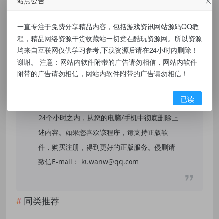
站点公告
免责声明：
一直专注于免费分享精品内容，包括游戏资讯网站源码QQ教
本站提供的资源，都来自网络，版权争议与本
程，精品网络资源干货收藏站一切竟在酷玩资源网。所以资源
站无关，所有内容及软件的文章仅限用于学习
均来自互联网仅供学习参考,下载资源后请在24小时内删除！
和研究目的。不得将上述内容用于商业或者非
谢谢。 注意：网站内软件附带的广告请勿相信，网站内软件
附带的广告请勿相信，网站内软件附带的广告请勿相信！
法用途，否则，一切后果请用户自负，我们不
保证内容的长久可用性，通过使用本站内容随
已读
之而来的风险与本站无关，您必须在下载后的
24个小时之内，从您的电脑/手机中彻底删除上
述内容。如果您喜欢该程序，请支持正版软
件，购买注册，得到更好的正版服务。侵删请
致信E-mail： kuwanw@qq.com
同类推荐