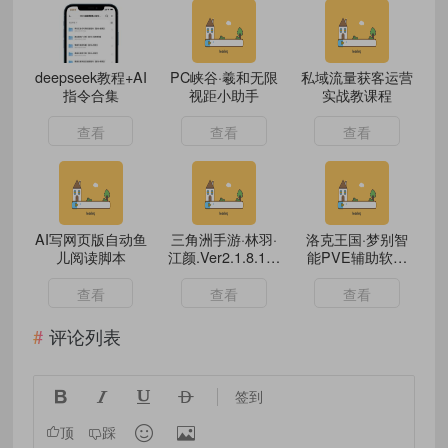
deepseek教程+AI
PC峡谷·羲和无限
私域流量获客运营
指令合集
视距小助手
实战教课程
查看
查看
查看
AI写网页版自动鱼
三角洲手游·林羽·
洛克王国·梦别智
儿阅读脚本
江颜.Ver2.1.8.1内
能PVE辅助软件
核绘制自瞄物资
Ver1.0.0.9
查看
查看
查看
评论列表




签到


顶
踩