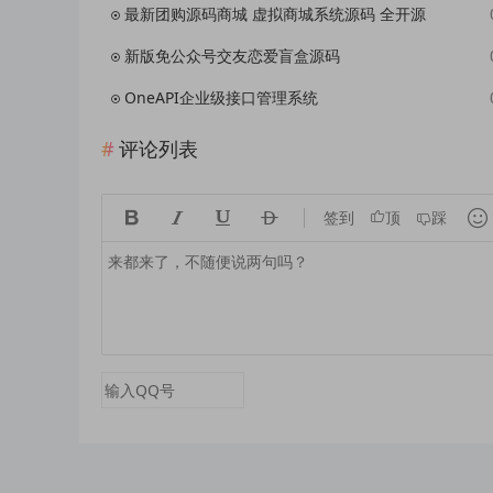
最新团购源码商城 虚拟商城系统源码 全开源
新版免公众号交友恋爱盲盒源码
OneAPI企业级接口管理系统
评论列表





签到
顶
踩