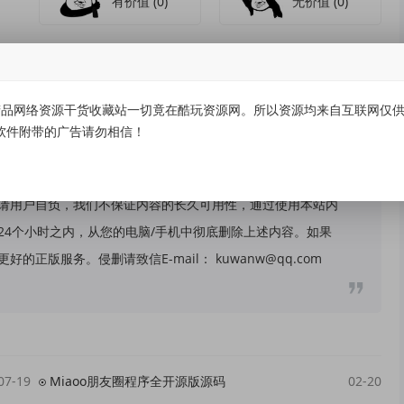
有价值
(0)
无价值
(0)
品网络资源干货收藏站一切竟在酷玩资源网。所以资源均来自互联网仅供学
软件附带的广告请勿相信！
关，所有内容及软件的文章仅限用于学习和研究目的。不得将
请用户自负，我们不保证内容的长久可用性，通过使用本站内
24个小时之内，从您的电脑/手机中彻底删除上述内容。如果
版服务。侵删请致信E-mail： kuwanw@qq.com
07-19
Miaoo朋友圈程序全开源版源码
02-20