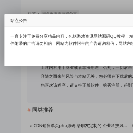
标签：
域名出售页源码分享
站点公告
一直专注于免费分享精品内容，包括游戏资讯网站源码QQ教程，精
件附带的广告请勿相信，网站内软件附带的广告请勿相信，网站内
免责声明：
本站提供的资源，都来自网络，版权争议与本站无
上述内容用于商业或者非法用途，否则，一切后果
容随之而来的风险与本站无关，您必须在下载后的
您喜欢该程序，请支持正版软件，购买注册，得到更好的正
同类推荐
CDN销售单页php源码 给朋友定制的 企业科技风格 免费分享给大家对接的LECDN 你们自己