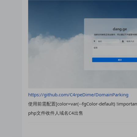
https://github.com/C4rpeDime/DomainParking
使用前需配置[color=var(--fgColor-default) !im
php文件收件人域名C4出售