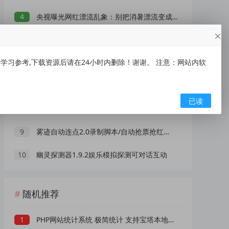
4
央视曝光网红漂流乱象：别把消暑漂流变成一场冒险赌命
5
低俗“伴漂”乱象泛滥，文旅不能无底线博流量
习参考,下载资源后请在24小时内删除！谢谢。 注意：网站内软
6
瑞幸咖啡抽1万份饮品免单券
7
AI 演员广告报价 25 万一条！虚拟数字人正在抢占真人演员市场？
已读
8
爷青回！无需安装，浏览器一键“复活”Windows
9
雾迹自动连点2.0录制脚本/自动抢票抢红包/游戏脚本
10
幽灵探测器1.9.2娱乐模拟探测可对话互动
随机推荐
1
PHP网站统计系统 极简统计 支持宝塔本地部署