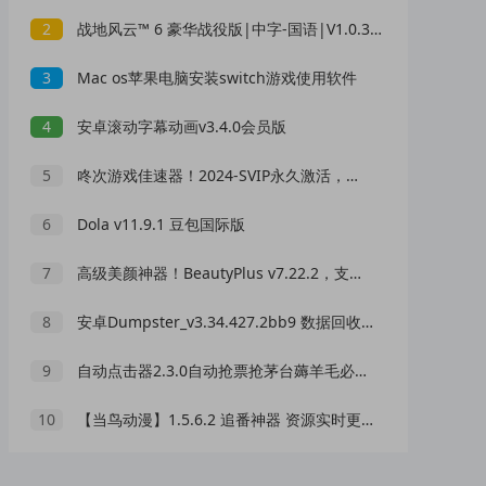
2
战地风云™ 6 豪华战役版|中字-国语|V1.0.39Fix+全DLC+预购奖励|解压即撸|
3
Mac os苹果电脑安装switch游戏使用软件
4
安卓滚动字幕动画v3.4.0会员版
5
咚次游戏佳速器！2024-SVIP永久激活，无限使用！！
6
Dola v11.9.1 豆包国际版
7
高级美颜神器！BeautyPlus v7.22.2，支持4K高清拍摄+视频美颜！
8
安卓Dumpster_v3.34.427.2bb9 数据回收站恢复工具
9
自动点击器2.3.0自动抢票抢茅台薅羊毛必备神器
10
【当鸟动漫】1.5.6.2 追番神器 资源实时更新 无广告