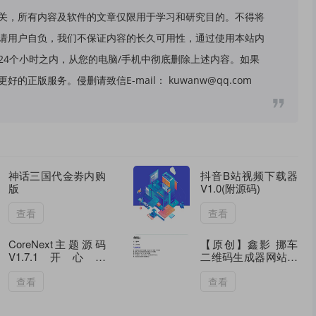
关，所有内容及软件的文章仅限用于学习和研究目的。不得将
请用户自负，我们不保证内容的长久可用性，通过使用本站内
24个小时之内，从您的电脑/手机中彻底删除上述内容。如果
版服务。侵删请致信E-mail： kuwanw@qq.com
神话三国代金劵内购
抖音B站视频下载器
版
V1.0(附源码)
查看
查看
CoreNext主题源码
【原创】鑫影 挪车
V1.7.1开心版
二维码生成器网站源
WordPress轻量高性
码2.0
能主题
查看
查看