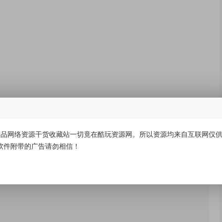
品网络资源干货收藏站一切竟在酷玩资源网。所以资源均来自互联网仅供学
有价值
(0)
无价值
(0)
软件附带的广告请勿相信！