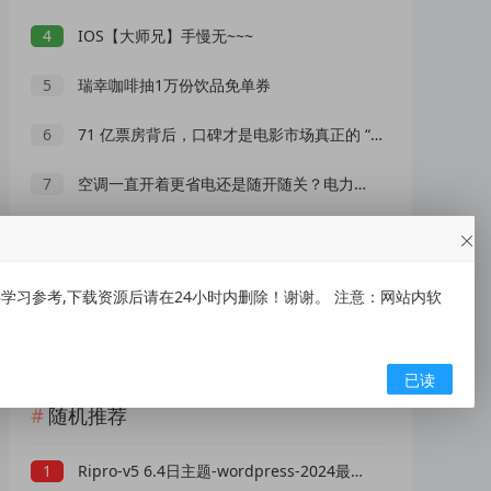
4
IOS【大师兄】手慢无~~~
5
瑞幸咖啡抽1万份饮品免单券
6
71 亿票房背后，口碑才是电影市场真正的 “流量密码”
7
空调一直开着更省电还是随开随关？电力公司官方给出标准答案
8
AI 演员广告报价 25 万一条！虚拟数字人正在抢占真人演员市场？
9
高德地图车机版魔改v9.5 秒进巡航 开天空视角 保时捷字体
习参考,下载资源后请在24小时内删除！谢谢。 注意：网站内软
10
雾迹自动连点2.0录制脚本/自动抢票抢红包/游戏脚本
已读
随机推荐
1
Ripro-v5 6.4日主题-wordpress-2024最新版