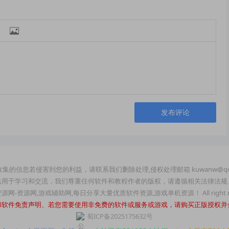

发布评论
集的信息若侵害到您的利益，请联系我们删除处理,侵权处理邮箱 kuwanw@qq
供用于学习和交流，我们尊重任何软件和教程作者的版权，请遵循相关法律法规
玩资源网-资源网,游戏辅助网,每日分享大量优质软件资源,游戏单机资源！ All right re
和软件免责声明、若您需要使用非免费的软件或服务或游戏，请购买正版授权并
蜀ICP备2025175632号