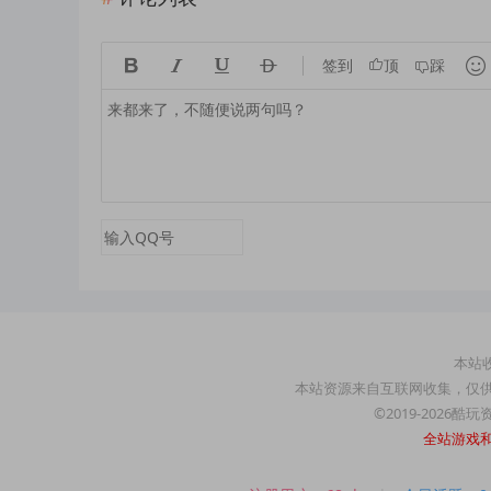





签到
顶
踩
本站收
本站资源来自互联网收集，仅
©2019-2026酷
全站游戏