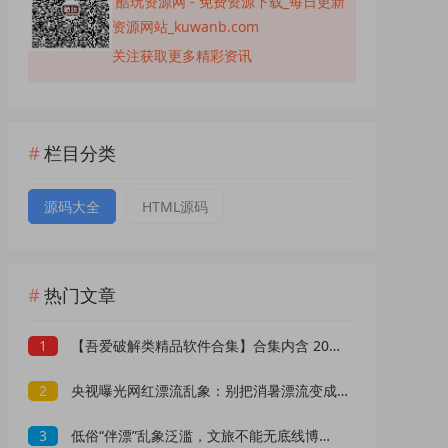
酷玩资源网 - 免费资源下载_每日更新
资源网站_kuwanb.com
关注获取更多精彩资讯
栏目分类
源码大全
HTML源码
热门文章
1
【吾爱破解类精品软件合集】合集内含 2000 +实用工具 【1.5GB】
2
央视曝光网红漂流乱象：别把消暑漂流变成一场冒险赌命
3
低俗“伴漂”乱象泛滥，文旅不能无底线博流量