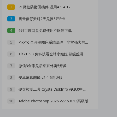
2
PC微信防撤回插件 适用4.1.4.12
3
抖音蛋仔派对2天兑换5亓E卡
4
6月百度网盘免费使用不限速下载
5
PixPro 全开源图床系统源码，非常强大的压缩率
6
Tisk1.5.3 免科技看全球小姐姐 超级丝滑
7
微信3金币兑后京东外卖5亓券
8
安卓屏幕翻译 v2.4.6高级版
9
硬盘检测工具 CrystalDiskInfo v9.9.0中文版
10
Adobe Photoshop 2026 v27.5.0.13高级版