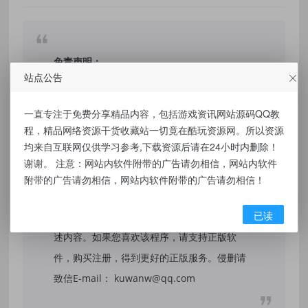
免责声明：
站点公告
本站提供的资源，都来自网络，版权争议与本
一直专注于免费分享精品内容，包括游戏资讯网站源码QQ教
站无关，所有内容及软件的文章仅限用于学习
程，精品网络资源干货收藏站一切竟在酷玩资源网。所以资源
和研究目的。不得将上述内容用于商业或者非
均来自互联网仅供学习参考,下载资源后请在24小时内删除！
法用途，否则，一切后果请用户自负，我们不
谢谢。 注意：网站内软件附带的广告请勿相信，网站内软件
保证内容的长久可用性，通过使用本站内容随
附带的广告请勿相信，网站内软件附带的广告请勿相信！
之而来的风险与本站无关，您必须在下载后的
已读
24个小时之内，从您的电脑/手机中彻底删除上
述内容。如果您喜欢该程序，请支持正版软
件，购买注册，得到更好的正版服务。侵删请
致信E-mail： kuwanw@qq.com