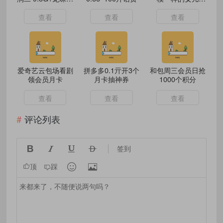
彩高清7.7G
母女两美人长一模
一样
查看
查看
查看
爱奇艺云包场看剧
拼多多0.1亓开3个
和包周三会员日抢
领会员月卡
月卡抽神券
1000个积分
查看
查看
查看
评论列表




签到


顶
踩