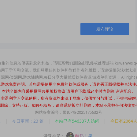
发布评论
集的信息若侵害到您的利益，请联系我们删除处理,侵权处理邮箱 kuwanw@qq
供用于学习和交流，我们尊重任何软件和教程作者的版权，请遵循相关法律法规
玩资源网-资源网,游戏辅助网,每日分享大量优质软件资源,游戏单机资源！ All right re
机游戏免责声明、若您需要使用非免费的软件或服务，请购买正版授权并合法使
本站全部内容采用撰写共用版权协议,请用户下载后24小时内删除!谢谢配合。
人非盈利学习交流使用，所有资源均来源于网络，仅供学习与测试，不提供破解
时内删除，支持正版。如侵犯版权，请联系站长立即删除，本站不承担任何法律责任。站长
网站备案编号：蜀ICP备2025175632号
人
|
今日更新：23 篇
|
本站已有546337人访问
|
今日有2064
活跃会员：
酸奶丿果