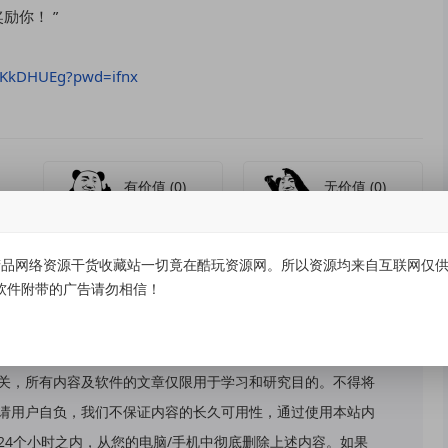
励你！ ”
0LKkDHUEg?pwd=ifnx
有价值
(0)
无价值
(0)
品网络资源干货收藏站一切竟在酷玩资源网。所以资源均来自互联网仅供学
软件附带的广告请勿相信！
关，所有内容及软件的文章仅限用于学习和研究目的。不得将
请用户自负，我们不保证内容的长久可用性，通过使用本站内
24个小时之内，从您的电脑/手机中彻底删除上述内容。如果