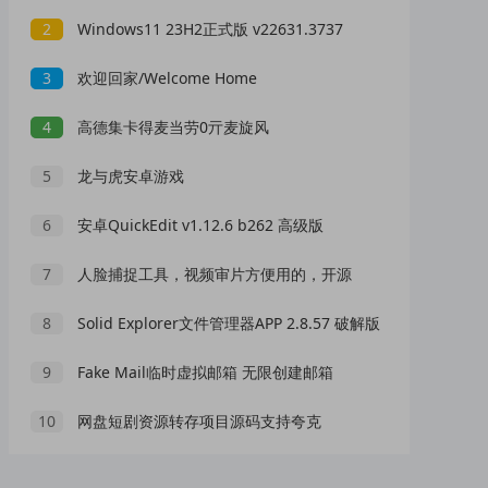
2
Windows11 23H2正式版 v22631.3737
3
欢迎回家/Welcome Home
4
高德集卡得麦当劳0亓麦旋风
5
龙与虎安卓游戏
6
安卓QuickEdit v1.12.6 b262 高级版
7
人脸捕捉工具，视频审片方便用的，开源
8
Solid Explorer文件管理器APP 2.8.57 破解版
9
Fake Mail临时虚拟邮箱 无限创建邮箱
10
网盘短剧资源转存项目源码支持夸克