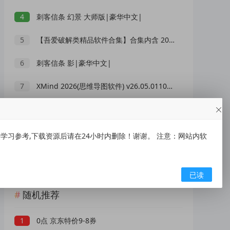
4
刺客信条 幻景 大师版|豪华中文|
5
【吾爱破解类精品软件合集】合集内含 2000 +实用工具 【1.5GB】
6
刺客信条 影|豪华中文|
7
XMind 2026(思维导图软件) v26.05.01105 中文绿色版
8
IOS【大师兄】手慢无~~~
9
〖安卓单机游戏合集〗 涵盖经典合集【256G】
习参考,下载资源后请在24小时内删除！谢谢。 注意：网站内软
10
【开源源码】大转盘小幸运游戏[搬运]
已读
随机推荐
1
0点 京东特价9-8券