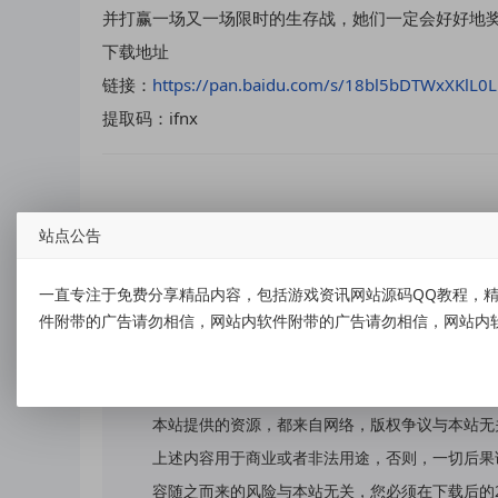
并打赢一场又一场限时的生存战，她们一定会好好地奖
下载地址
链接：
https://pan.baidu.com/s/18bl5bDTWxXKlL
提取码：ifnx
站点公告
标签：
美少女神秘幸存者|官方中文|
一直专注于免费分享精品内容，包括游戏资讯网站源码QQ教程，精
件附带的广告请勿相信，网站内软件附带的广告请勿相信，网站内
免责声明：
本站提供的资源，都来自网络，版权争议与本站无
上述内容用于商业或者非法用途，否则，一切后果
容随之而来的风险与本站无关，您必须在下载后的