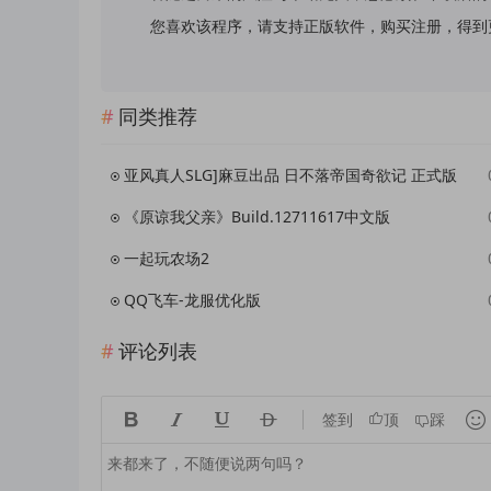
您喜欢该程序，请支持正版软件，购买注册，得到更好的正
同类推荐
亚风真人SLG]麻豆出品 日不落帝国奇欲记 正式版
《原谅我父亲》Build.12711617中文版
一起玩农场2
QQ飞车-龙服优化版
评论列表





签到
顶
踩