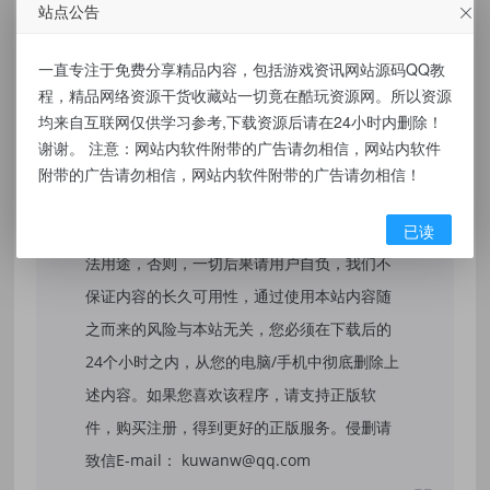
标签：
usdt多语言独角发卡网源码
站点公告
一直专注于免费分享精品内容，包括游戏资讯网站源码QQ教
程，精品网络资源干货收藏站一切竟在酷玩资源网。所以资源
免责声明：
均来自互联网仅供学习参考,下载资源后请在24小时内删除！
谢谢。 注意：网站内软件附带的广告请勿相信，网站内软件
本站提供的资源，都来自网络，版权争议与本
附带的广告请勿相信，网站内软件附带的广告请勿相信！
站无关，所有内容及软件的文章仅限用于学习
已读
和研究目的。不得将上述内容用于商业或者非
法用途，否则，一切后果请用户自负，我们不
保证内容的长久可用性，通过使用本站内容随
之而来的风险与本站无关，您必须在下载后的
24个小时之内，从您的电脑/手机中彻底删除上
述内容。如果您喜欢该程序，请支持正版软
件，购买注册，得到更好的正版服务。侵删请
致信E-mail： kuwanw@qq.com