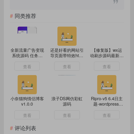
同类推荐
全新流量广告变现
还是好看的网站引
【修复版】wx运
系统源码 任务管
导页面带特效html
动刷步源码最新可
理系统 开源
源码
用版
查看
查看
查看
小奈猫狗情侣博客
浪子DS网仿彩虹
Ripro-v5 6.4日主
v1.0.0
源码
题-wordpress-
2024最新版
查看
查看
查看
评论列表