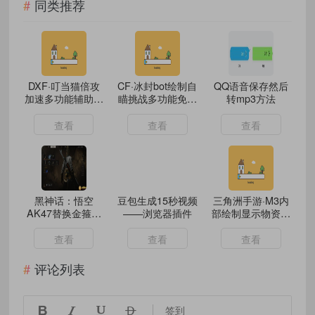
同类推荐
DXF·叮当猫倍攻
CF·冰封bot绘制自
QQ语音保存然后
加速多功能辅助免
瞄挑战多功能免费
转mp3方法
费版 v6.4
版
查看
查看
查看
黑神话：悟空
豆包生成15秒视频
三角洲手游·M3内
AK47替换金箍棒
——浏览器插件
部绘制显示物资破
MOD
解版 v8.13
查看
查看
查看
评论列表




签到