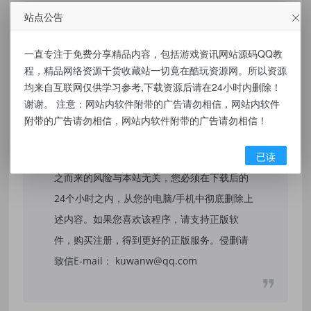
站点公告
免责声明：
一直专注于免费分享精品内容，包括游戏资讯网站源码QQ教
程，精品网络资源干货收藏站一切竟在酷玩资源网。所以资源
本站提供的资源，都来自网络，版权争议与本
均来自互联网仅供学习参考,下载资源后请在24小时内删除！
站无关，所有内容及软件的文章仅限用于学习
谢谢。 注意：网站内软件附带的广告请勿相信，网站内软件
和研究目的。不得将上述内容用于商业或者非
附带的广告请勿相信，网站内软件附带的广告请勿相信！
法用途，否则，一切后果请用户自负，我们不
已读
保证内容的长久可用性，通过使用本站内容随
之而来的风险与本站无关，您必须在下载后的
24个小时之内，从您的电脑/手机中彻底删除上
述内容。如果您喜欢该程序，请支持正版软
件，购买注册，得到更好的正版服务。侵删请
致信E-mail： kuwanw@qq.com