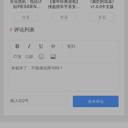
生化危机：抵抗计
【童年经典游戏】
《腐烂的容器》
划/RESIDENT
侠盗猎车手圣安地
v1.0.0中文版
EVIL
列斯：GTASA 原
RESISTANCE
版
查看
查看
查看
评论列表




签到


顶
踩
发布评论