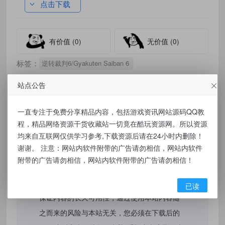
点击下载
有价值
(0)
无价值
(0)
标签：
逆转裁判6/Gyakuten Saiban 6
站点公告
一直专注于免费分享精品内容，包括游戏资讯网站源码QQ教
免责声明：
程，精品网络资源干货收藏站一切竟在酷玩资源网。所以资源
均来自互联网仅供学习参考,下载资源后请在24小时内删除！
本站提供的资源，都来自网络，版权争议与本
谢谢。 注意：网站内软件附带的广告请勿相信，网站内软件
站无关，所有内容及软件的文章仅限用于学习
附带的广告请勿相信，网站内软件附带的广告请勿相信！
和研究目的。不得将上述内容用于商业或者非
法用途，否则，一切后果请用户自负，我们不
已读
保证内容的长久可用性，通过使用本站内容随
之而来的风险与本站无关，您必须在下载后的