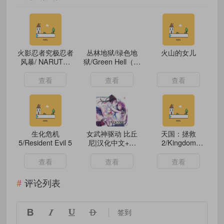
火影忍者究极忍者
丛林地狱/绿色地
火山的女儿
风暴/ NARUTO:
狱/Green Hell（更
Ultimate Ninja
新v2.6.2整合储存
STORM （更新
和运输更新）
查看
查看
查看
v1.0）
生化危机
女武神驱动 比丘
天国：拯救
5/Resident Evil 5
尼|汉化中文+全
2/Kingdom
DLC|
Come:
Deliverance II
查看
查看
查看
评论列表




签到