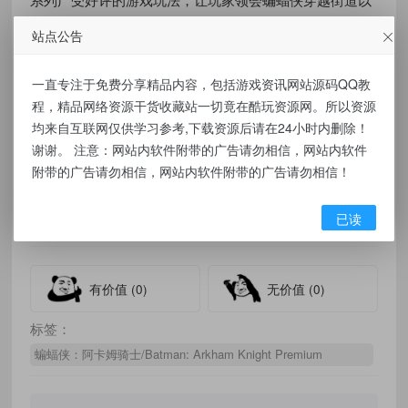
及翱翔高谭市天际线的终极快感。在这震撼人心的结局
站点公告
中，稻草人回来加入高潭市那帮超级罪犯并打算永久消灭
蝙蝠侠，蝙蝠侠誓死保护的高谭市如临大敌，一场大战即
一直专注于免费分享精品内容，包括游戏资讯网站源码QQ教
程，精品网络资源干货收藏站一切竟在酷玩资源网。所以资源
将上演。
均来自互联网仅供学习参考,下载资源后请在24小时内删除！
解压密码:116978
谢谢。 注意：网站内软件附带的广告请勿相信，网站内软件
附带的广告请勿相信，网站内软件附带的广告请勿相信！
资源下载
已读
点击下载
有价值
(0)
无价值
(0)
标签：
蝙蝠侠：阿卡姆骑士/Batman: Arkham Knight Premium
Edition（年度版V1.98+全DL